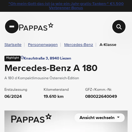
layout.table-of-content
Technische Daten
Fahrzeugausstattung
Leasing
Standort & Ansprechpartner
Garantie
Ihre Vorteile auf einen Blick
Angebote & Aktionen bei Pappas
"Oh-mein-Gott-das-ist-ja-wie-ein-Jahr-gratis-Tanken-" €1.500
Navigation überspringen
Zum Hauptcontent
Zur Hauptnavigation springen
Verbrenner-Bonus
Pappas
Startseite
Personenwagen
Mercedes-Benz
A-Klasse
Highlight
Knaufstraße 3, 8940 Liezen
Mercedes-Benz A 180
A 180 d Kompaktlimousine Österreich-Edition
Erstzulassung
Kilometerstand
GFZ-/Komm.-Nr.
06/2024
19.610 km
080022640049
Ansicht wechseln