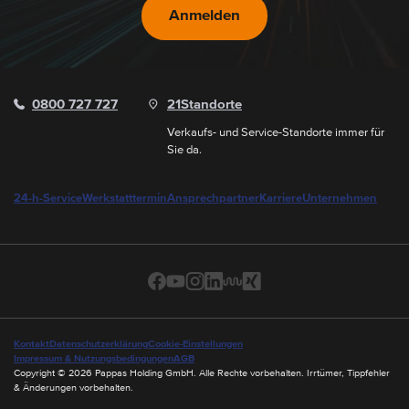
Anmelden
0800 727 727
21
Standorte
Verkaufs- und Service-Standorte immer für
Sie da.
24-h-Service
Werkstatttermin
Ansprechpartner
Karriere
Unternehmen
Kontakt
Datenschutzerklärung
Cookie-Einstellungen
Impressum & Nutzungsbedingungen
AGB
Copyright © 2026 Pappas Holding GmbH. Alle Rechte vorbehalten. Irrtümer, Tippfehler
& Änderungen vorbehalten.