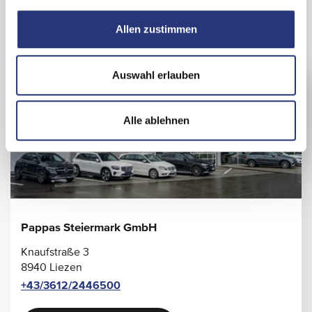
a
u
Allen zustimmen
Standort & Ansprechpartner
s
w
a
Auswahl erlauben
h
l
Alle ablehnen
Pappas Steiermark GmbH
Knaufstraße 3
8940 Liezen
+43/3612/2446500