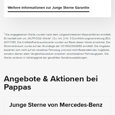
Weitere Informationen zur Junge Sterne Garantie
1
Die angegebenen Werte wurden nach dem vorgeschriebenen Messverfahren ermittelt.
Es handelt sich um „WLTP-CO2–Werte“ i.S.v. Art. 2 Nr. 3 Durchführungsverordnung (EU)
2017/1153. Die Kraftstoffverbrauchswerte wurden auf Basis dieser Werte errechnet. Der
Stromverbrauch wurde auf der Grundlage der VO 692/2008/EG ermittelt. Die Angaben
beziehen sich nicht auf ein einzelnes Fahrzeug und sind nicht Bestandteil des Angebots,
sondern dienen allein Vergleichszwecken zwischen verschiedenen Fahrzeugtypen. Die
Werte variieren in Abhängigkeit der gewählten Sonderausstattungen.
Angebote & Aktionen bei
Pappas
Junge Sterne von Mercedes-Benz