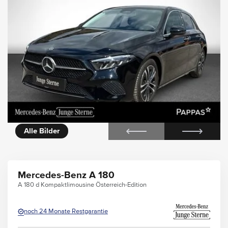
icht
Alle Bilder
Mercedes-Benz A 180
A 180 d Kompaktlimousine Österreich-Edition
noch 24 Monate Restgarantie