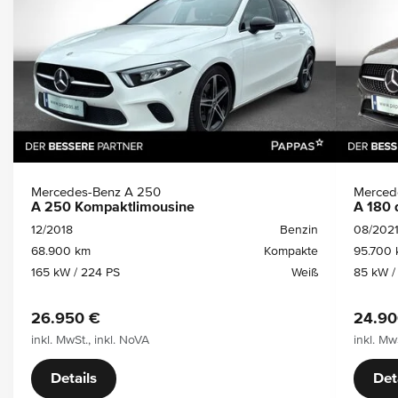
Mercedes-Benz A 250
Merced
A 250 Kompaktlimousine
A 180 
12/2018
Benzin
08/202
68.900 km
Kompakte
95.700
165 kW / 224 PS
Weiß
85 kW /
26.950 €
24.90
inkl. MwSt., inkl. NoVA
inkl. Mw
Details
Det