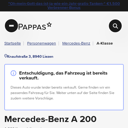
layout.table-of-content
Technische Daten
Fahrzeugausstattung
Standort & Ansprechpartner
Das könnte Sie auch interessieren
Angebote & Aktionen bei Pappas
"Oh-mein-Gott-das-ist-ja-wie-ein-Jahr-gratis-Tanken-" €1.500
Navigation überspringen
Zum Hauptcontent
Zur Hauptnavigation springen
Verbrenner-Bonus
Pappas
Startseite
Personenwagen
Mercedes-Benz
A-Klasse
Knaufstraße 3, 8940 Liezen
Entschuldigung, das Fahrzeug ist bereits
verkauft.
Dieses Auto wurde leider bereits verkauft. Gerne finden wir ein
passendes Fahrzeug für Sie. Weiter unten auf der Seite finden Sie
zudem weitere Vorschläge.
Mercedes-Benz A 200