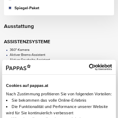
Spiegel-Paket
Ausstattung
ASSISTENZSYSTEME
360°-Kamera
Aktiver Brems-Assistent
Aktiver Spurhalte-Assistent
Geschwindigkeitslimit-Assistent
Mercedes-Benz Notrufsystem
TEMPOMAT
Totwinkel-Assistent
Aktiver Park-Assistent mit PARKTRONIC
Cookies auf pappas.at
Nach Zustimmung profitieren Sie von folgenden Vorteilen:
AUDIO & KOMMUNIKATION
Sie bekommen das volle Online-Erlebnis
Festplatten-Navigation
Alle Ausstattungen anzeigen
Die Funktionalität und Performance unserer Website
MBUX Navigation Plus
wird für Sie kontinuierlich verbessert
Apple CarPlay