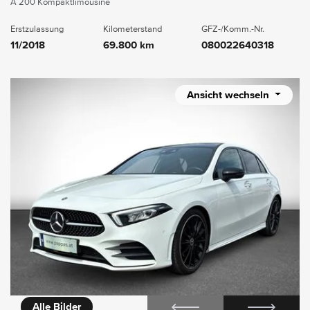
A 200 Kompaktlimousine
Erstzulassung
Kilometerstand
GFZ-/Komm.-Nr.
11/2018
69.800 km
080022640318
Ansicht wechseln
icht
Alle Bilder