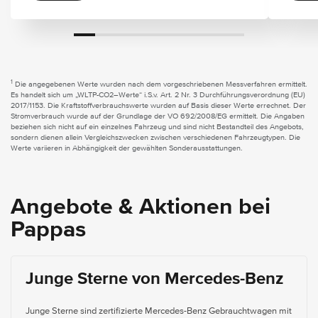
1
Die angegebenen Werte wurden nach dem vorgeschriebenen Messverfahren ermittelt.
Es handelt sich um „WLTP-CO2–Werte“ i.S.v. Art. 2 Nr. 3 Durchführungsverordnung (EU)
2017/1153. Die Kraftstoffverbrauchswerte wurden auf Basis dieser Werte errechnet. Der
Stromverbrauch wurde auf der Grundlage der VO 692/2008/EG ermittelt. Die Angaben
beziehen sich nicht auf ein einzelnes Fahrzeug und sind nicht Bestandteil des Angebots,
sondern dienen allein Vergleichszwecken zwischen verschiedenen Fahrzeugtypen. Die
Werte variieren in Abhängigkeit der gewählten Sonderausstattungen.
Angebote & Aktionen bei
Pappas
Junge Sterne von Mercedes-Benz
Junge Sterne sind zertifizierte Mercedes-Benz Gebrauchtwagen mit