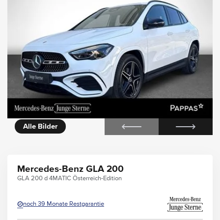
icht
Alle Bilder
Mercedes-Benz GLA 200
GLA 200 d 4MATIC Österreich-Edition
noch 39 Monate Restgarantie