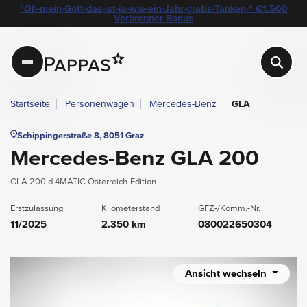
layout.table-of-content
Technische Daten
Fahrzeugausstattung
Standort & Ansprechpartner
Garantie
Ihre Vorteile auf einen Blick
Das könnte Sie auch interessieren
Angebote & Aktionen bei Pappas
"Oh-mein-Gott-das-ist-ja-wie-ein-Jahr-gratis-Tanken-" €1.500
Navigation überspringen
Zum Hauptcontent
Zur Hauptnavigation springen
Verbrenner-Bonus
Pappas
Startseite
Personenwagen
Mercedes-Benz
GLA
Schippingerstraße 8, 8051 Graz
Mercedes-Benz GLA 200
GLA 200 d 4MATIC Österreich-Edition
Erstzulassung
Kilometerstand
GFZ-/Komm.-Nr.
11/2025
2.350 km
080022650304
Ansicht wechseln