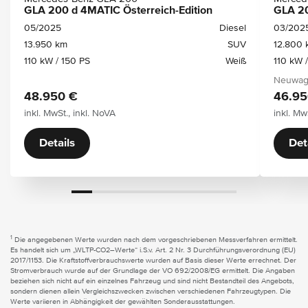
GLA 200 d 4MATIC Österreich-Edition
GLA 20
05/2025
Diesel
03/202
13.950 km
SUV
12.800 
110 kW / 150 PS
Weiß
110 kW 
Neuwage
48.950 €
46.95
inkl. MwSt., inkl. NoVA
inkl. Mw
Details
Det
1
Die angegebenen Werte wurden nach dem vorgeschriebenen Messverfahren ermittelt.
Es handelt sich um „WLTP-CO2–Werte“ i.S.v. Art. 2 Nr. 3 Durchführungsverordnung (EU)
2017/1153. Die Kraftstoffverbrauchswerte wurden auf Basis dieser Werte errechnet. Der
Stromverbrauch wurde auf der Grundlage der VO 692/2008/EG ermittelt. Die Angaben
beziehen sich nicht auf ein einzelnes Fahrzeug und sind nicht Bestandteil des Angebots,
sondern dienen allein Vergleichszwecken zwischen verschiedenen Fahrzeugtypen. Die
Werte variieren in Abhängigkeit der gewählten Sonderausstattungen.