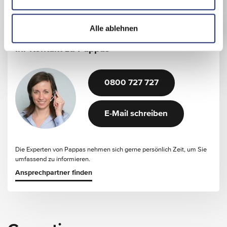
h
Werkstatt-Termin buchen
l
Alle ablehnen
Ihr Kontakt zu Pappas
0800 727 727
E-Mail schreiben
Die Experten von Pappas nehmen sich gerne persönlich Zeit, um Sie
umfassend zu informieren.
Ansprechpartner finden