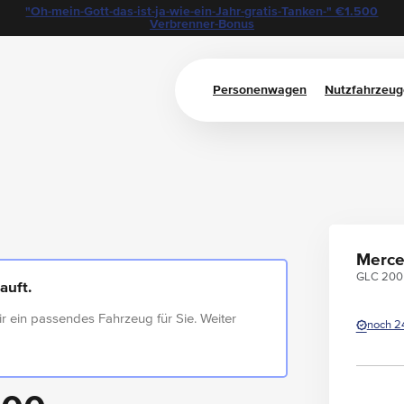
"Oh-mein-Gott-das-ist-ja-wie-ein-Jahr-gratis-Tanken-" €1.500
Verbrenner-Bonus
Personenwagen
Nutzfahrzeug
Merce
GLC 200
auft.
ir ein passendes Fahrzeug für Sie. Weiter
noch 2