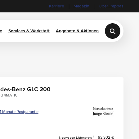
Karriere
Magazin
Über Pappas
e
Services & Werkstatt
Angebote & Aktionen
des-Benz GLC 200
 d 4MATIC
4 Monate Restgarantie
1
63.302 €
Neuwagen-Listenpreis