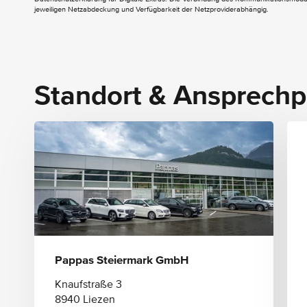
Innenhimmel Stoff kristallgrau
jeweiligen Netzabdeckung und Verfügbarkeit der Netzproviderabhängig.
Klimatisierungsautomatik THERMATIC
Kneebag
Standort & Ansprechp
Pappas Steiermark GmbH
Knaufstraße 3
8940 Liezen