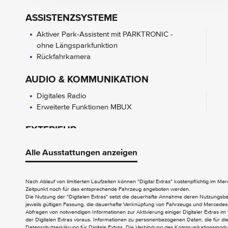
ASSISTENZSYSTEME
Aktiver Park-Assistent mit PARKTRONIC -
ohne Längsparkfunktion
Rückfahrkamera
AUDIO & KOMMUNIKATION
Digitales Radio
Erweiterte Funktionen MBUX
EXTERIEUR
Aussenspiegel elektrisch anklappbar
Alle Ausstattungen anzeigen
Dachreling in poliertem Aluminium
INTERIEUR
Nach Ablauf von limitierten Laufzeiten können "Digital Extras" kostenpflichtig im M
Zeitpunkt noch für das entsprechende Fahrzeug angeboten werden.
2 USB-Anschlüsse im Fond
Die Nutzung der "Digitalen Extras" setzt die dauerhafte Annahme deren Nutzungs
jeweils gültigen Fassung, die dauerhafte Verknüpfung von Fahrzeugs und Mercedes-
EASY-PACK Laderaumabdeckung
Abfragen von notwendigen Informationen zur Aktivierung einiger Digitaler Extras im 
EXCLUSIVE Interieur
der Digitalen Extras voraus. Informationen zu personenbezogenen Daten, die für die 
Datenschutzerklärung für Digitale Extras. Die Verbindung des Kommunikationsmoduls