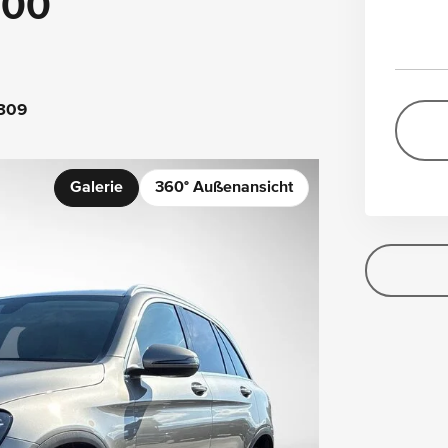
200
309
Galerie
360° Außenansicht