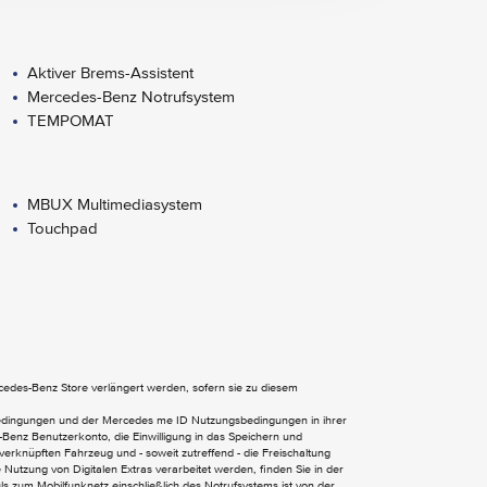
Aktiver Brems-Assistent
Mercedes-Benz Notrufsystem
TEMPOMAT
MBUX Multimediasystem
Touchpad
Wärmedämmend dunkel getöntes Glas
EASY-PACK Heckklappe
ercedes-Benz Store verlängert werden, sofern sie zu diesem
Lenkradschaltpaddles
bedingungen und der Mercedes me ID Nutzungsbedingungen in ihrer
Benz Benutzerkonto, die Einwilligung in das Speichern und
Multifunktions-Sportlenkrad in Leder
verknüpften Fahrzeug und - soweit zutreffend - die Freischaltung
Zierelemente Holz Esche schwarz
Nutzung von Digitalen Extras verarbeitet werden, finden Sie in der
 zum Mobilfunknetz einschließlich des Notrufsystems ist von der