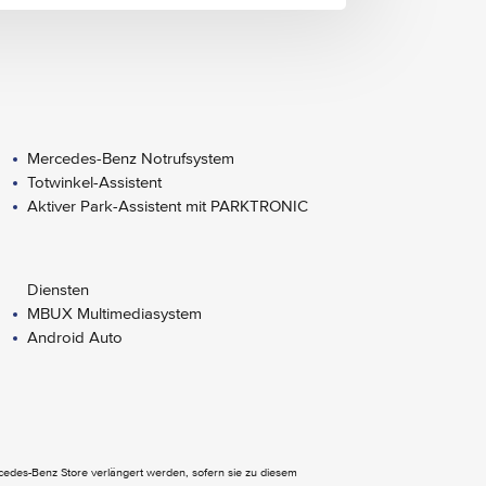
Mercedes-Benz Notrufsystem
Totwinkel-Assistent
Aktiver Park-Assistent mit PARKTRONIC
Diensten
MBUX Multimediasystem
Android Auto
Dachreling schwarz
Kofferraumkomfort-Paket
ercedes-Benz Store verlängert werden, sofern sie zu diesem