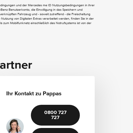
Wärmedämmend dunkel getöntes Glas
bedingungen und der Mercedes me ID Nutzungsbedingungen in ihrer
EASY-PACK Heckklappe
Benz Benutzerkonto, die Einwilligung in das Speichern und
verknüpften Fahrzeug und - soweit zutreffend - die Freischaltung
Nutzung von Digitalen Extras verarbeitet werden, finden Sie in der
 zum Mobilfunknetz einschließlich des Notrufsystems ist von der
Mittelkonsole Metallstruktur
Multifunktions-Sportlenkrad in Leder
Nappa
Sportsitze
Vordersitz links elektrisch verstellbar mit
artner
Memory-Funktion
Vordersitz rechts elektrisch verstellbar mit
Memory-Funktion
Zentraldisplay
Zierelemente Metallstruktur
Ihr Kontakt zu Pappas
Sitzheizung für Fahrer und Beifahrer
Trennnetz
0800 727
727