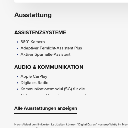
Ausstattung
ASSISTENZSYSTEME
360°-Kamera
Adaptiver Fernlicht-Assistent Plus
Aktiver Spurhalte-Assistent
AUDIO & KOMMUNIKATION
Apple CarPlay
Digitales Radio
Kommunikationsmodul (5G) für die
Nutzung von Mercedes me connect
EXTERIEUR
Alle Ausstattungen anzeigen
Anhängevorrichtung mit ESP
Anhängerstabilisierung
Nach Ablauf von limitierten Laufzeiten können "Digital Extras" kostenpflichtig im M