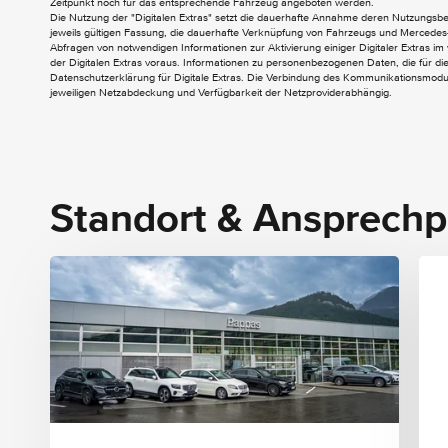
Zeitpunkt noch für das entsprechende Fahrzeug angeboten werden.
AMG Line Exterieur
Die Nutzung der "Digitalen Extras" setzt die dauerhafte Annahme deren Nutzungs
Aussenspiegel elektrisch anklappbar
jeweils gültigen Fassung, die dauerhafte Verknüpfung von Fahrzeugs und Mercedes-
Abfragen von notwendigen Informationen zur Aktivierung einiger Digitaler Extras im 
der Digitalen Extras voraus. Informationen zu personenbezogenen Daten, die für die 
INTERIEUR
Datenschutzerklärung für Digitale Extras. Die Verbindung des Kommunikationsmoduls
jeweiligen Netzabdeckung und Verfügbarkeit der Netzproviderabhängig.
AMG Fussmatten
AMG Line Interieur
Ambientebeleuchtung
Durchlademöglichkeit
EASY-PACK Laderaumabdeckung
Standort & Ansprechp
Fahrerdisplay
Innenhimmel Stoff schwarz
Innenspiegel automatisch abblendend
Instrumententafel und Bordkanten in
Ledernachbildung ARTICO in Nappaoptik
Klimatisierungsautomatik THERMATIC
Lenkradheizung