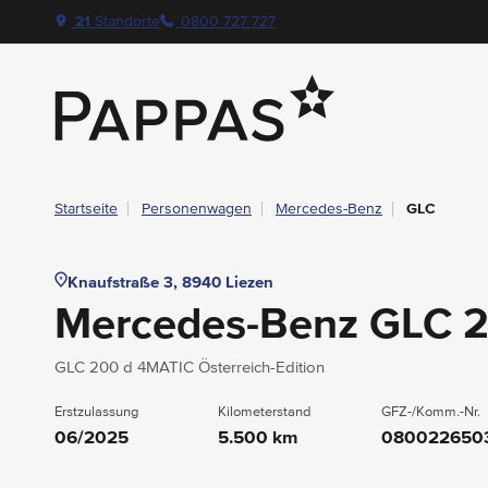
layout.table-of-content
Technische Daten
Fahrzeugausstattung
Standort & Ansprechpartner
Garantie
Ihre Vorteile auf einen Blick
Das könnte Sie auch interessieren
Angebote & Aktionen bei Pappas
Navigation überspringen
Zum Hauptcontent
Zur Hauptnavigation springen
21
Standorte
0800 727 727
Pappas
Startseite
Personenwagen
Mercedes-Benz
GLC
Knaufstraße 3, 8940 Liezen
Mercedes-Benz GLC 
GLC 200 d 4MATIC Österreich-Edition
Erstzulassung
Kilometerstand
GFZ-/Komm.-Nr.
06/2025
5.500 km
080022650