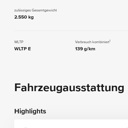
zulässiges Gesamtgewicht
2.550 kg
1
WLTP
Verbrauch kombiniert
WLTP E
139 g/km
Fahrzeugausstattung
Highlights