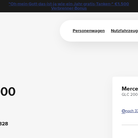
"Oh-mein-Gott-das-ist-ja-wie-ein-Jahr-gratis-Tanken-" €1.500
Verbrenner-Bonus
Personenwagen
Nutzfahrzeug
200
Merce
GLC 200 
noch 3
328