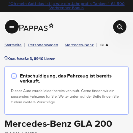
layout.table-of-content
Technische Daten
Fahrzeugausstattung
Standort & Ansprechpartner
Das könnte Sie auch interessieren
Angebote & Aktionen bei Pappas
"Oh-mein-Gott-das-ist-ja-wie-ein-Jahr-gratis-Tanken-" €1.500
Navigation überspringen
Zum Hauptcontent
Zur Hauptnavigation springen
Verbrenner-Bonus
Pappas
Startseite
Personenwagen
Mercedes-Benz
GLA
Knaufstraße 3, 8940 Liezen
Entschuldigung, das Fahrzeug ist bereits
verkauft.
Dieses Auto wurde leider bereits verkauft. Gerne finden wir ein
passendes Fahrzeug für Sie. Weiter unten auf der Seite finden Sie
zudem weitere Vorschläge.
Mercedes-Benz GLA 200