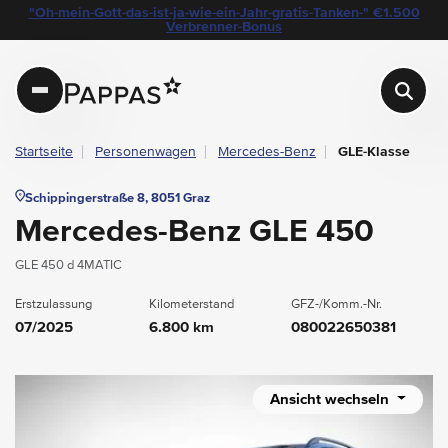
layout.table-of-content
Technische Daten
Fahrzeugausstattung
Standort & Ansprechpartner
Garantie
Ihre Vorteile auf einen Blick
Das könnte Sie auch interessieren
Angebote & Aktionen bei Pappas
"Oh-mein-Gott-das-ist-ja-wie-ein-Jahr-gratis-Tanken-" €1.500
Navigation überspringen
Zum Hauptcontent
Zur Hauptnavigation springen
Verbrenner-Bonus
Pappas
Startseite
Personenwagen
Mercedes-Benz
GLE-Klasse
Schippingerstraße 8, 8051 Graz
Mercedes-Benz GLE 450
GLE 450 d 4MATIC
Erstzulassung
Kilometerstand
GFZ-/Komm.-Nr.
07/2025
6.800 km
080022650381
Ansicht wechseln