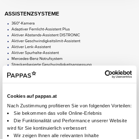
ASSISTENZSYSTEME
360°-Kamera
Adaptiver Fernlicht-Assistent Plus
Aktiver Abstands-Assistent DISTRONIC
Aktiver Geschwindigkeitslimit-Assistent
Aktiver Lenk-Assistent
Aktiver Spurhalte-Assistent
Mercedes-Benz Notrufsystem
Streckenbasierte Geschwindigkeitsanpassung
Totwinkel-Assistent
Aktiver Park-Assistent mit PARKTRONIC
Alle Ausstattungen anzeigen
AUDIO & KOMMUNIKATION
Cookies auf pappas.at
Head-up-Display
Apple CarPlay
Nach Zustimmung profitieren Sie von folgenden Vorteilen:
Nach Ablauf von limitierten Laufzeiten können "Digital Extras" kostenpflichtig im
Mercedes-Benz Store verlängert werden, sofern sie zu diesem Zeitpunkt noch für das
Burmester Surround-Soundsystem
Sie bekommen das volle Online-Erlebnis
entsprechende Fahrzeug angeboten werden.
Digitales Radio
Die Nutzung der "Digitalen Extras" setzt die dauerhafte Annahme deren
Die Funktionalität und Performance unserer Website
MBUX Multimediasystem
Nutzungsbedingungen und der Mercedes me ID Nutzungsbedingungen in ihrer jeweils
wird für Sie kontinuierlich verbessert
gültigen Fassung, die dauerhafte Verknüpfung von Fahrzeugs und Mercedes-Benz
Android Auto
Benutzerkonto, die Einwilligung in das Speichern und Abfragen von notwendigen
Wir zeigen Ihnen alle relevanten Inhalte
Informationen zur Aktivierung einiger Digitaler Extras im verknüpften Fahrzeug und -