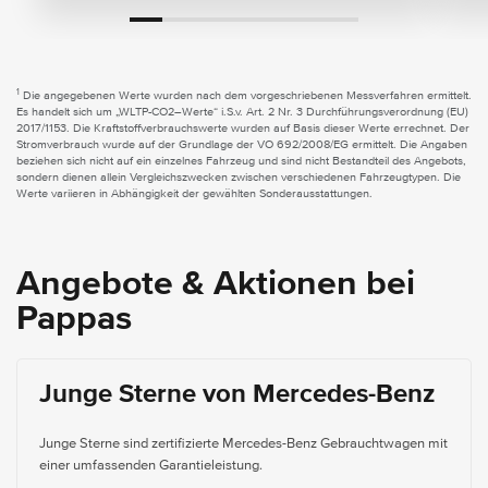
1
Die angegebenen Werte wurden nach dem vorgeschriebenen Messverfahren ermittelt.
Es handelt sich um „WLTP-CO2–Werte“ i.S.v. Art. 2 Nr. 3 Durchführungsverordnung (EU)
2017/1153. Die Kraftstoffverbrauchswerte wurden auf Basis dieser Werte errechnet. Der
Stromverbrauch wurde auf der Grundlage der VO 692/2008/EG ermittelt. Die Angaben
beziehen sich nicht auf ein einzelnes Fahrzeug und sind nicht Bestandteil des Angebots,
sondern dienen allein Vergleichszwecken zwischen verschiedenen Fahrzeugtypen. Die
Werte variieren in Abhängigkeit der gewählten Sonderausstattungen.
Angebote & Aktionen bei
Pappas
Junge Sterne von Mercedes-Benz
Junge Sterne sind zertifizierte Mercedes-Benz Gebrauchtwagen mit
einer umfassenden Garantieleistung.