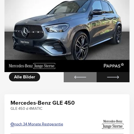
icht
Alle Bilder
Mercedes-Benz GLE 450
GLE 450 d 4MATIC
noch 34 Monate Restgarantie