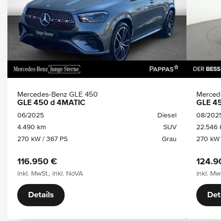
Mercedes-Benz GLE 450
Merced
GLE 450 d 4MATIC
GLE 4
06/2025
Diesel
08/202
4.490 km
SUV
22.546
270 kW / 367 PS
Grau
270 kW 
116.950 €
124.9
inkl. MwSt., inkl. NoVA
inkl. Mw
Details
Det