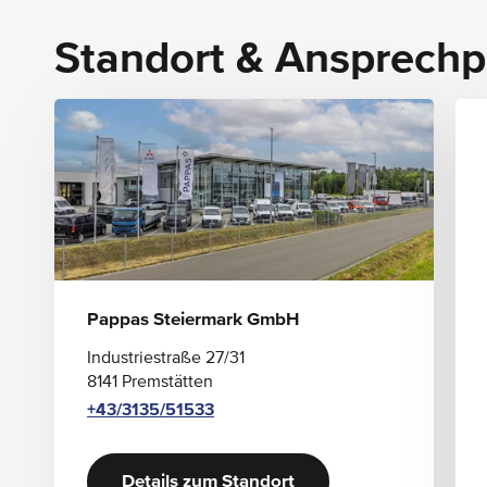
Klimatisierungsautomatik THERMATIC
Kneebag
Standort & Ansprechp
Komfortsitze
Pappas Steiermark GmbH
Industriestraße 27/31
8141 Premstätten
+43/3135/51533
Details zum Standort