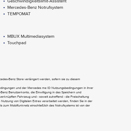
Geschwindigkeitslimit-Assistent
Mercedes-Benz Notrufsystem
TEMPOMAT
MBUX Multimediasystem
Touchpad
Wärmedämmend dunkel getöntes Glas
EASY-PACK Heckklappe
ercedes-Benz Store verlängert werden, sofern sie zu diesem
bedingungen und der Mercedes me ID Nutzungsbedingungen in ihrer
Benz Benutzerkonto, die Einwilligung in das Speichern und
verknüpften Fahrzeug und - soweit zutreffend - die Freischaltung
Nutzung von Digitalen Extras verarbeitet werden, finden Sie in der
 zum Mobilfunknetz einschließlich des Notrufsystems ist von der
Lenkradschaltpaddles
Multifunktions-Sportlenkrad in Leder
Sitzlehnen im Fond klappbar
Sonnenblende mit beleuchtetem Make-up-