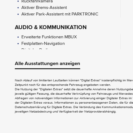
Rückfahrkamera
Aktiver Brems-Assistent
Aktiver Park-Assistent mit PARKTRONIC
AUDIO & KOMMUNIKATION
Erweiterte Funktionen MBUX
Festplatten-Navigation
Digitales Radio
EXTERIEUR
Alle Ausstattungen anzeigen
Aussenspiegel elektrisch anklappbar
Wegfall Typkennzeichen auf
Nach Ablauf von limitierten Laufzeiten können "Digital Extras" kostenpflichtig im M
Zeitpunkt noch für das entsprechende Fahrzeug angeboten werden.
Kofferraumdeckel
Die Nutzung der "Digitalen Extras" setzt die dauerhafte Annahme deren Nutzungs
jeweils gültigen Fassung, die dauerhafte Verknüpfung von Fahrzeugs und Mercedes-
INTERIEUR
Abfragen von notwendigen Informationen zur Aktivierung einiger Digitaler Extras im 
der Digitalen Extras voraus. Informationen zu personenbezogenen Daten, die für die 
Datenschutzerklärung für Digitale Extras. Die Verbindung des Kommunikationsmoduls
Ablagefach in Mittelkonsole mit Rollo
jeweiligen Netzabdeckung und Verfügbarkeit der Netzproviderabhängig.
CENTRAL MEDIA DISPLAY
Gepäcknetz an Fahrer- und Beifahrerlehne
Innenhimmel Stoff schwarz