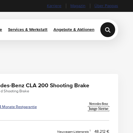
Karriere
Magazin
Über Pappas
e
Services & Werkstatt
Angebote & Aktionen
des-Benz CLA 200 Shooting Brake
d Shooting Brake
4 Monate Restgarantie
1
48.212 €
Neuwagen-Listenpreis