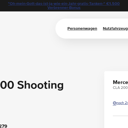
"Oh-mein-Gott-das-ist-ja-wie-ein-Jahr-gratis-Tanken-" €1.500
Verbrenner-Bonus
Personenwagen
Nutzfahrzeug
00 Shooting
Merce
CLA 200 
noch 2
279