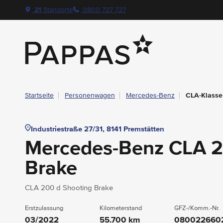
layout.table-of-content
Technische Daten
Fahrzeugausstattung
Standort & Ansprechpartner
Garantie
Ihre Vorteile auf einen Blick
Das könnte Sie auch interessieren
Angebote & Aktionen bei Pappas
Navigation überspringen
Zum Hauptcontent
Zur Hauptnavigation springen
21
Standorte
0800 727 727
Pappas
Startseite
Personenwagen
Mercedes-Benz
CLA-Klasse
Industriestraße 27/31, 8141 Premstätten
Mercedes-Benz CLA 2
Brake
CLA 200 d Shooting Brake
Erstzulassung
Kilometerstand
GFZ-/Komm.-Nr.
03/2022
55.700 km
080022660