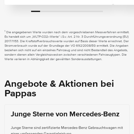
1
Die angegebenen Werte wurden nach dem vorgeschriebenen Messverfahren ermittelt.
Es handelt sich um „WLTP-CO2–Werte“ i.S.v. Art. 2 Nr. 3 Durchführungsverordnung (EU)
2017/1153. Die Kraftstoffverbrauchswerte wurden auf Basis dieser Werte errechnet. Der
Stromverbrauch wurde auf der Grundlage der VO 692/2008/EG ermittelt. Die Angaben
beziehen sich nicht auf ein einzelnes Fahrzeug und sind nicht Bestandteil des Angebots,
sondern dienen allein Vergleichszwecken zwischen verschiedenen Fahrzeugtypen. Die
Werte variieren in Abhängigkeit der gewählten Sonderausstattungen.
Angebote & Aktionen bei
Pappas
Junge Sterne von Mercedes-Benz
Junge Sterne sind zertifizierte Mercedes-Benz Gebrauchtwagen mit
einer umfassenden Garantieleistung.