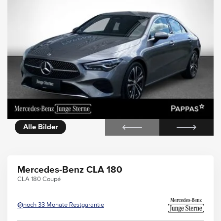
icht
Alle Bilder
Mercedes-Benz CLA 180
CLA 180 Coupé
noch 33 Monate Restgarantie