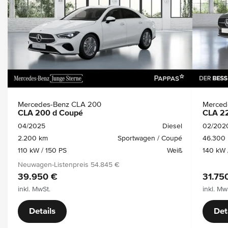
Mercedes-Benz CLA 200
Merced
CLA 200 d Coupé
CLA 2
04/2025
Diesel
02/202
2.200 km
Sportwagen / Coupé
46.300
110 kW / 150 PS
Weiß
140 kW 
Neuwagen-Listenpreis
54.845 €
39.950 €
31.75
inkl. MwSt.
inkl. Mw
Details
Det