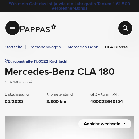
layout.table-of-content
Technische Daten
Fahrzeugausstattung
Leasing
Standort & Ansprechpartner
Garantie
Ihre Vorteile auf einen Blick
Das könnte Sie auch interessieren
Angebote & Aktionen bei Pappas
"Oh-mein-Gott-das-ist-ja-wie-ein-Jahr-gratis-Tanken-" €1.500
Navigation überspringen
Zum Hauptcontent
Zur Hauptnavigation springen
Verbrenner-Bonus
Pappas
Startseite
Personenwagen
Mercedes-Benz
CLA-Klasse
Europastraße 11, 6322 Kirchbichl
Mercedes-Benz CLA 180
CLA 180 Coupé
Erstzulassung
Kilometerstand
GFZ-/Komm.-Nr.
05/2025
8.800 km
400022640154
Ansicht wechseln