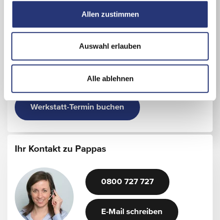
u
Pappas Tirol GmbH
Allen zustimmen
s
Europastraße 11
w
6322 Kirchbichl
a
Auswahl erlauben
+43/5332/701760
h
l
Details zum Standort
Alle ablehnen
Werkstatt-Termin buchen
Ihr Kontakt zu Pappas
0800 727 727
E-Mail schreiben