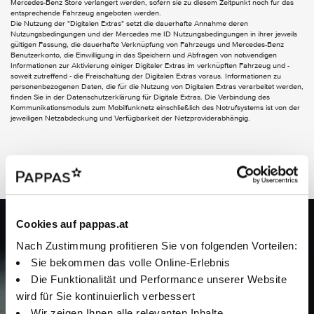
Mercedes-Benz Store verlängert werden, sofern sie zu diesem Zeitpunkt noch für das
entsprechende Fahrzeug angeboten werden.
Aussenspiegel elektrisch anklappbar
Die Nutzung der "Digitalen Extras" setzt die dauerhafte Annahme deren
Wegfall Typkennzeichen auf Gepäckraumklappe
Nutzungsbedingungen und der Mercedes me ID Nutzungsbedingungen in ihrer jeweils
gültigen Fassung, die dauerhafte Verknüpfung von Fahrzeugs und Mercedes-Benz
Benutzerkonto, die Einwilligung in das Speichern und Abfragen von notwendigen
INTERIEUR
Informationen zur Aktivierung einiger Digitaler Extras im verknüpften Fahrzeug und -
soweit zutreffend - die Freischaltung der Digitalen Extras voraus. Informationen zu
Volldigitales Instrumenten-Display
personenbezogenen Daten, die für die Nutzung von Digitalen Extras verarbeitet werden,
4-Wege-Lordosenstütze
finden Sie in der Datenschutzerklärung für Digitale Extras. Die Verbindung des
Ablagefach in Mittelkonsole mit Rollo
Kommunikationsmoduls zum Mobilfunknetz einschließlich des Notrufsystems ist von der
jeweiligen Netzabdeckung und Verfügbarkeit der Netzproviderabhängig.
Ambientebeleuchtung
Armlehne im Fond
CENTRAL MEDIA DISPLAY
Gepäcknetz an Fahrer- und Beifahrerlehne
Leasing
Innenhimmel Stoff schwarz
Klimatisierungsautomatik THERMATIC
Kneebag
Komfortsitze
Jetzt Leasing berechnen
Cookies auf pappas.at
Lenkradheizung
Lenkradschaltpaddles
Nach Zustimmung profitieren Sie von folgenden Vorteilen:
Ihr Leasing, Ihre Regeln: Gestalten Sie Ihr Angebot flexibel und
Multifunktions-Sportlenkrad in Leder
Sie bekommen das volle Online-Erlebnis
Sitzlehnen im Fond klappbar
berechnen Sie es direkt online. Starten Sie jetzt!
Die Funktionalität und Performance unserer Website
Sonnenblende mit beleuchtetem Make-up-Spiegel
Zierelemente Carbonoptik dunkel
wird für Sie kontinuierlich verbessert
Sitzheizung für Fahrer und Beifahrer
Wir zeigen Ihnen alle relevanten Inhalte