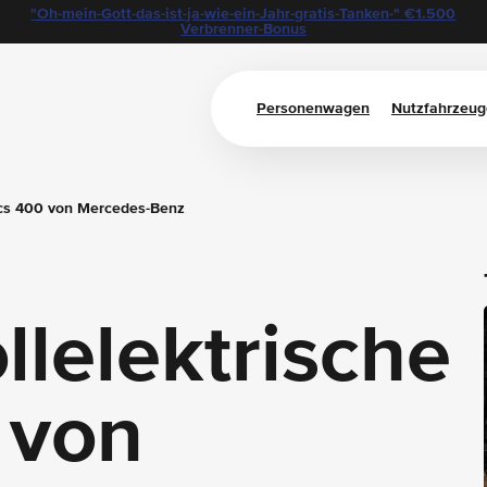
ersönliche Betreuung
"Oh-mein-Gott-das-ist-ja-wie-ein-Jahr-gratis-Tanken-" €1.500
Verbrenner-Bonus
Personenwagen
Nutzfahrzeug
ocs 400 von Mercedes-Benz
llelektrische
 von