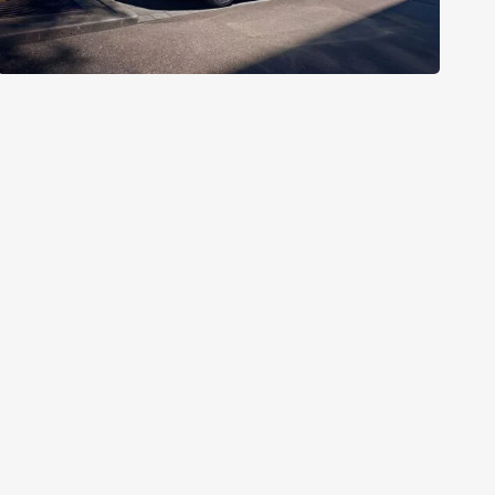
30.04.2026
Top-Artikel
Die neue elektrische C-Klasse
EQ-Technologie und sportliche Eleganz vereint in einer
Limousine
Alle Details zur neuen C-Klasse