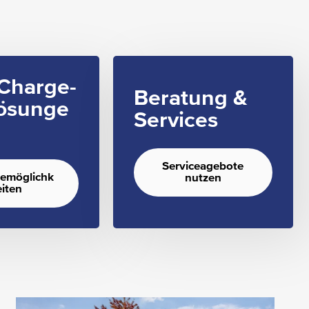
Charge-
Beratung &
ösunge
Services
Serviceagebote
demöglichk
nutzen
eiten