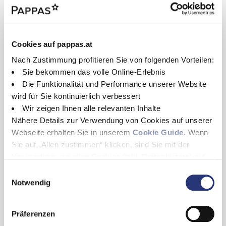
Pappas Salzburg // 20. Juni
2026
Cookies auf pappas.at
Nach Zustimmung profitieren Sie von folgenden Vorteilen:
Datum:
Samstag, 20. Juni 2026
Sie bekommen das volle Online-Erlebnis
Die Funktionalität und Performance unserer Website
Ort:
Golf Club Salzburg Eugendorf, Schamingstraße 17, 5301 Eugendorf
wird für Sie kontinuierlich verbessert
Wir zeigen Ihnen alle relevanten Inhalte
Pappas Salzburg bittet am 20. Juni auf den Platz. Der 18-Loch
Nähere Details zur Verwendung von Cookies auf unserer
Championship-Course inmitten des Salzburger Alpenvorlands lädt vor
spektakulärer Kulisse zum unvergesslichen Bewerb ein.
Webseite erhalten Sie in unserem
Cookie Guide
. Wenn
Sie auf „Allen zustimmen“ klicken, sind Sie mit der
Verwendung von allen Cookies (inkl. Drittanbietern) auf
dieser Webseite einverstanden und helfen uns dabei
Anmeldung
E
diese Webseite auch in Zukunft zu verbessern und
Notwendig
i
nutzerfreundlich zu gestalten.
n
Anmeldung zum Mercedes-Benz Golf Trophy Vorrundentermin
Wenn Sie nur einzelne Cookies erlauben wollen, können
w
von Pappas Salzburg:
Präferenzen
Sie diese unter "Auswahl erlauben" wählen. Mit Klicken
i