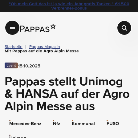
layout.table-of-content
Besuchen Sie uns auf der Fachmesse für Land- & Forsttechnik in Innsbruck!
Unimog mit Aufbaugerätschaften auf der Agro Alpin Messe
Dieses Jahr mit im Gepäck: HANSA-Kommunalfahrzeuge
Unsere Empfehlungen
"Oh-mein-Gott-das-ist-ja-wie-ein-Jahr-gratis-Tanken-" €1.500
Navigation überspringen
Zum Hauptcontent
Zur Hauptnavigation springen
Verbrenner-Bonus
Pappas
Startseite
Pappas Magazin
Mit Pappas auf die Agro Alpin Messe
Event
15.10.2025
Pappas stellt Unimog
& HANSA auf der Agro
Alpin Messe aus
Mercedes-Benz
Nfz
Kommunal
FUSO