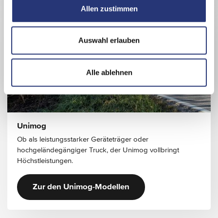
u
Allen zustimmen
s
w
a
Auswahl erlauben
h
l
Alle ablehnen
Unimog
Ob als leistungsstarker Geräteträger oder
hochgeländegängiger Truck, der Unimog vollbringt
Höchstleistungen.
Zur den Unimog-Modellen