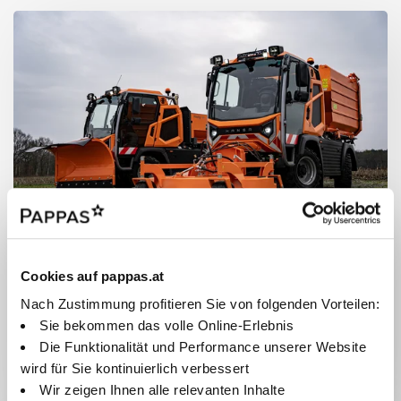
HANSA
Hansa Kommunalfahrzeuge steht für innovative
Cookies auf pappas.at
Reinigungstechnik, hohe Zuverlässigkeit und maximale
Nach Zustimmung profitieren Sie von folgenden Vorteilen:
Effizienz im kommunalen Einsatz.
Sie bekommen das volle Online-Erlebnis
Die Funktionalität und Performance unserer Website
Zu den HANSA Modellen
wird für Sie kontinuierlich verbessert
Wir zeigen Ihnen alle relevanten Inhalte