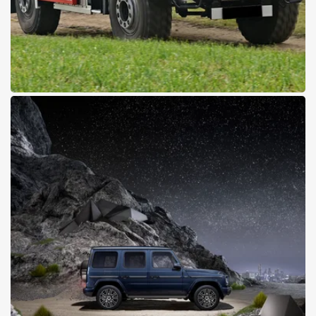
28.01.2026
Event
Signal.112 – Anziehungspunkt
für Feuerwehren in Oberwart!
Pappas am wichtigsten Branchenevent der Feuerwehr-Community
Details zur Messe erfahren