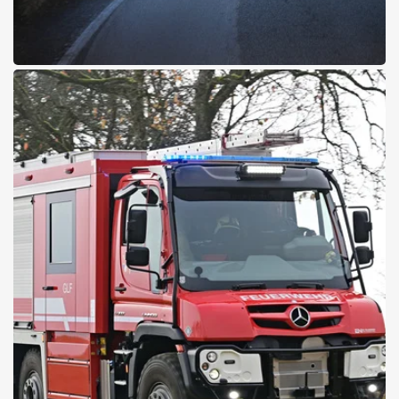
14.01.2026
Event
Jeep® Compass Roadshow in
Salzburg
Mit modernster e-Hybrid-Technologie und vollelektrischem Antrieb
setzt der Compass neue Maßstäbe in Effizienz, Fahrkomfort und
Konnektivität – bei Probefahrten im Rahmen der Jeep® Compass
Roadshow 2026.
Zu den Terminen