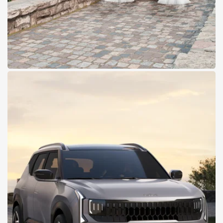
25.11.2025
Die Zukunft urbaner
Sauberkeit heißt CityCat
VR17e
Vollelektrische Kompaktkehrmaschine von Bucher bei Pappas
Zur neuen CityCat VR17e