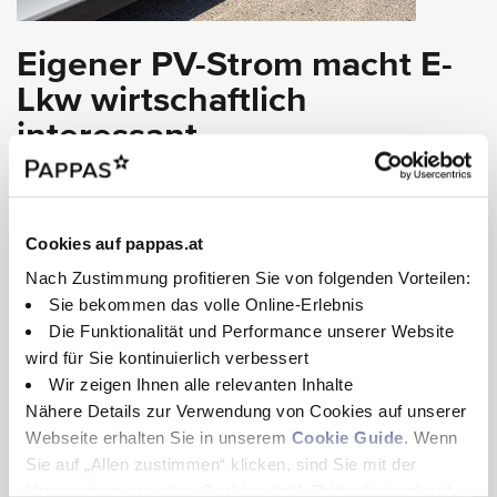
Eigener PV-Strom macht E-
Lkw wirtschaftlich
interessant
Ein weiterer wichtiger Faktor ist die Energieversorgung am Standort. Bichler
hat auf den Hallendächern eine Photovoltaikanlage mit 750 kW
nachgerüstet. Da die beiden eActros 600 vor 6:00 Uhr morgens an den
Cookies auf pappas.at
Standort zurückkehren, können sie tagsüber mit selbst erzeugtem Strom
an den beiden Ladesäulen mit etwa 200 kW geladen werden.
Nach Zustimmung profitieren Sie von folgenden Vorteilen:
Sie bekommen das volle Online-Erlebnis
Gerade dadurch ist der Einsatz auf den Nachtlinien für Bichler besonders
Die Funktionalität und Performance unserer Website
interessant. Der selbst produzierte Strom macht den Betrieb wirtschaftlich
wird für Sie kontinuierlich verbessert
attraktiv, während der Batteriespeicher als Puffer für weniger ertragreiche
Wir zeigen Ihnen alle relevanten Inhalte
Zeiten dient.
Nähere Details zur Verwendung von Cookies auf unserer
Webseite erhalten Sie in unserem
Cookie Guide
. Wenn
Sie auf „Allen zustimmen“ klicken, sind Sie mit der
Verwendung von allen Cookies (inkl. Drittanbietern) auf