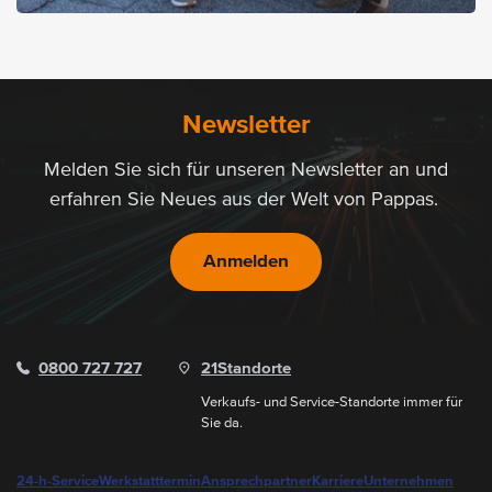
15.01.2026
16 neue Mercedes-Benz
Trucks für Haberl Logistik
Newsletter
Logistikunternehmen aus Salzburg vertraut auf Pappas Eugendorf
Melden Sie sich für unseren Newsletter an und
Details zur Partnerschaft
erfahren Sie Neues aus der Welt von Pappas.
Anmelden
0800 727 727
21
Standorte
Verkaufs- und Service-Standorte immer für
Sie da.
24-h-Service
Werkstatttermin
Ansprechpartner
Karriere
Unternehmen