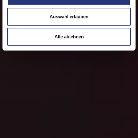
w
a
Auswahl erlauben
h
l
Alle ablehnen