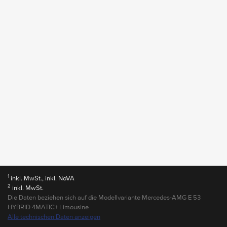
1
inkl. MwSt., inkl. NoVA
2
inkl. MwSt.
Die Daten beziehen sich auf die Modellvariante Mercedes-AMG E 53
HYBRID 4MATIC+ Limousine
Alle technischen Daten anzeigen