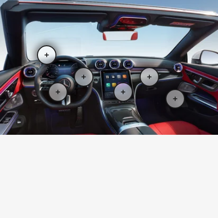
Probefahrt
Preis ab
2
vereinbaren
57.400 €