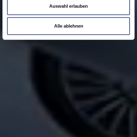
a
Auswahl erlauben
h
l
Alle ablehnen