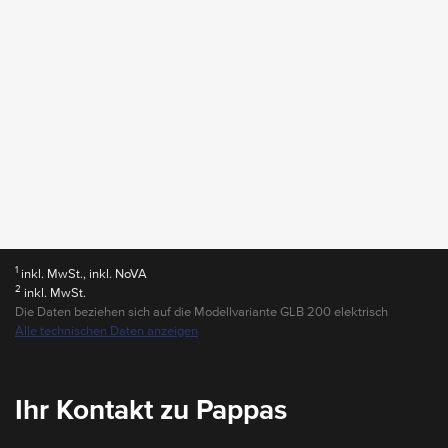
1
inkl. MwSt., inkl. NoVA
2
inkl. MwSt.
Die Daten beziehen sich auf die Modellvariante GLB 200 elektrisch
Alle technischen Daten anzeigen
Ihr Kontakt zu Pappas