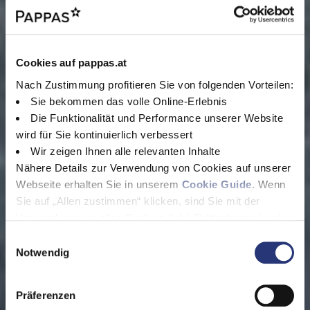
Cookies auf pappas.at
Nach Zustimmung profitieren Sie von folgenden Vorteilen:
Sie bekommen das volle Online-Erlebnis
Die Funktionalität und Performance unserer Website
wird für Sie kontinuierlich verbessert
Wir zeigen Ihnen alle relevanten Inhalte
Nähere Details zur Verwendung von Cookies auf unserer
Webseite erhalten Sie in unserem
Cookie Guide
. Wenn
Sie auf „Allen zustimmen“ klicken, sind Sie mit der
Verwendung von allen Cookies (inkl. Drittanbietern) auf
dieser Webseite einverstanden und helfen uns dabei
E
diese Webseite auch in Zukunft zu verbessern und
Notwendig
i
nutzerfreundlich zu gestalten.
n
Wenn Sie nur einzelne Cookies erlauben wollen, können
w
Präferenzen
Sie diese unter "Auswahl erlauben" wählen. Mit Klicken
i