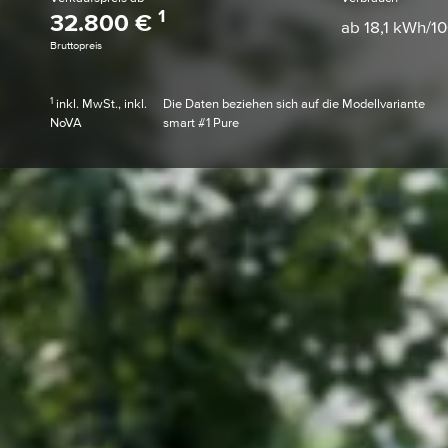
1
32.800 €
ab 18,1 kWh/1
Bruttopreis
1
inkl. MwSt., inkl.
Die Daten beziehen sich auf die Modellvariante
NoVA
smart #1 Pure