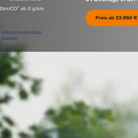
00km
CO² ab 0 g/km
Preis ab
33.950 €
Alle technischen Daten
anzeigen