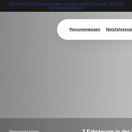
"Oh-mein-Gott-das-ist-ja-wie-ein-Jahr-gratis-Tanken-" €1.500
Verbrenner-Bonus
Personenwagen
Nutzfahrzeug
3 Fahrzeuge in der
Emissionen komb.