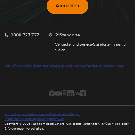
Anmelden
0800 727 727
21
Standorte
Verkaufs- und Service-Standorte immer für
Sie da.
24-h-Service
Werkstatttermin
Ansprechpartner
Karriere
Unternehmen
Kontakt
Datenschutzerklärung
Cookie-Einstellungen
Impressum & Nutzungsbedingungen
AGB
Copyright © 2026 Pappas Holding GmbH. Alle Rechte vorbehalten. Irrtümer, Tippfehler
& Änderungen vorbehalten.