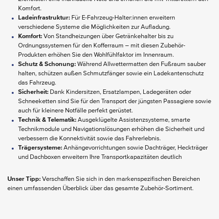
Komfort.
Ladeinfrastruktur:
Für E-Fahrzeug-Halter:innen erweitern
verschiedene Systeme die Möglichkeiten zur Aufladung.
Komfort:
Von Standheizungen über Getränkehalter bis zu
Ordnungssystemen für den Kofferraum – mit diesen Zubehör-
Produkten erhöhen Sie den Wohlfühlfaktor im Innenraum.
Schutz & Schonung:
Während Allwettermatten den Fußraum sauber
halten, schützen außen Schmutzfänger sowie ein Ladekantenschutz
das Fahrzeug.
Sicherheit:
Dank Kindersitzen, Ersatzlampen, Ladegeräten oder
Schneeketten sind Sie für den Transport der jüngsten Passagiere sowie
auch für kleinere Notfälle perfekt gerüstet.
Technik & Telematik:
Ausgeklügelte Assistenzsysteme, smarte
Technikmodule und Navigationslösungen erhöhen die Sicherheit und
verbessern die Konnektivität sowie das Fahrerlebnis.
Trägersysteme:
Anhängevorrichtungen sowie Dachträger, Heckträger
und Dachboxen erweitern Ihre Transportkapazitäten deutlich
Unser Tipp:
Verschaffen Sie sich in den markenspezifischen Bereichen
einen umfassenden Überblick über das gesamte Zubehör-Sortiment.