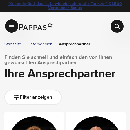
layout.table-of-content
Ihre Ansprechpartner
"Oh-mein-Gott-das-ist-ja-wie-ein-Jahr-gratis-Tanken-" €1.500
Navigation überspringen
Zum Hauptcontent
Zur Hauptnavigation springen
Verbrenner-Bonus
Pappas
Startseite
Unternehmen
Ansprechpartner
Finden Sie schnell und einfach den von Ihnen
gewünschten Ansprechpartner.
Ihre Ansprechpartner
Filter anzeigen