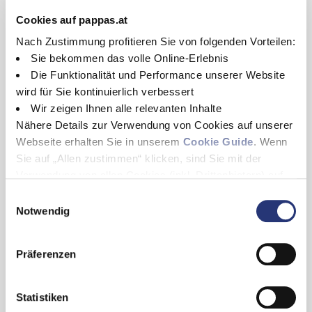
Kia
Kia
Cookies auf pappas.at
Nach Zustimmung profitieren Sie von folgenden Vorteilen:
Sie bekommen das volle Online-Erlebnis
Die Funktionalität und Performance unserer Website
wird für Sie kontinuierlich verbessert
Wir zeigen Ihnen alle relevanten Inhalte
Nähere Details zur Verwendung von Cookies auf unserer
Webseite erhalten Sie in unserem
Cookie Guide
. Wenn
Sie auf „Allen zustimmen“ klicken, sind Sie mit der
Herbert Ablasser
Manfred Flis
Verwendung von allen Cookies (inkl. Drittanbietern) auf
E-Mail schreiben
E-Mail schreiben
+43/316/6076-449
+43/316/6076-448
dieser Webseite einverstanden und helfen uns dabei
E
diese Webseite auch in Zukunft zu verbessern und
Notwendig
Schippingerstraße 8
Schippingerstraße 8
i
8051 Graz
8051 Graz
nutzerfreundlich zu gestalten.
n
Wenn Sie nur einzelne Cookies erlauben wollen, können
w
Präferenzen
Sie diese unter "Auswahl erlauben" wählen. Mit Klicken
Werkstatt
Werkstatt
i
Kundendienst
Kundendienst
auf „Alle ablehnen“, werden von uns nur essentielle
l
Personenwagen
Personenwagen
Cookies gespeichert. Ihre Einwilligung können Sie
l
Statistiken
Mercedes-Benz
,
Kia
Mercedes-Benz
,
Kia
jederzeit mit Wirkung für die Zukunft unter
Cookie Guide