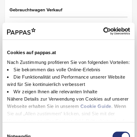
Gebrauchtwagen Verkauf
Montag - Freitag
08:00
-
18:00
Uhr
Samstag
09:00
-
12:00
Uhr
Cookies auf pappas.at
Nach Zustimmung profitieren Sie von folgenden Vorteilen:
Sie bekommen das volle Online-Erlebnis
Teile & Zubehör
Die Funktionalität und Performance unserer Website
wird für Sie kontinuierlich verbessert
Montag - Freitag
08:00
-
17:00
Uhr
Wir zeigen Ihnen alle relevanten Inhalte
Nähere Details zur Verwendung von Cookies auf unserer
Webseite erhalten Sie in unserem
Cookie Guide
. Wenn
Sie auf „Allen zustimmen“ klicken, sind Sie mit der
Verwendung von allen Cookies (inkl. Drittanbietern) auf
Geschäftsführung
dieser Webseite einverstanden und helfen uns dabei
E
Sie erreichen uns während unserer Bürozeiten. Diese sind Montag-
diese Webseite auch in Zukunft zu verbessern und
Notwendig