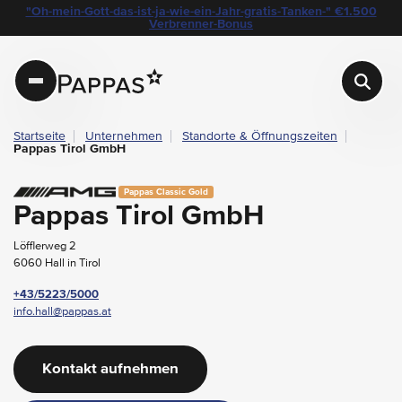
layout.table-of-content
Öffnungszeiten
Ansprechpartner
Pappas Hall in Tirol
"Oh-mein-Gott-das-ist-ja-wie-ein-Jahr-gratis-Tanken-" €1.500
Navigation überspringen
Zum Hauptcontent
Zur Hauptnavigation springen
Verbrenner-Bonus
Pappas
Startseite
Unternehmen
Standorte & Öffnungszeiten
Pappas Tirol GmbH
Pappas Classic Gold
Pappas Tirol GmbH
Löfflerweg 2
6060 Hall in Tirol
+43/5223/5000
info.hall@pappas.at
Kontakt aufnehmen