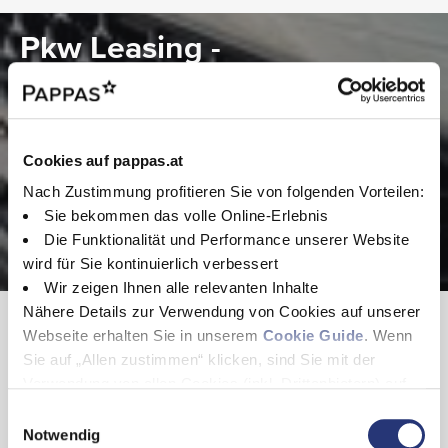
Radvollabdeckung
Stossfänger und Anbauteile in Wagenfarbe lackiert
Pkw Leasing -
Wärmedämmendes Glas rundum
Beispielangebot
INTERIEUR
Hier finden Sie eine Beispiel Leasing Rechnung für das
Klimaanlage halbautom. geregelt - TEMPMATIC im Fond
gewählte Fahrzeug. Ihr Verkaufsberater erstellt Ihnen gerne ein
3er-Sitzbank EASY-ENTRY in 1. Reihe im Fond
Cookies auf pappas.at
3er-Sitzbank in 2. Reihe im Fond
passendes Angebot.
Airbag Beifahrer
Nach Zustimmung profitieren Sie von folgenden Vorteilen:
Armlehnen für Bestuhlung im Fahrgastraum
Sie bekommen das volle Online-Erlebnis
Befestigungspunkte im Dachrahmen
Die Funktionalität und Performance unserer Website
Beifahrersitz Zweisitzer
wird für Sie kontinuierlich verbessert
Haltegriffe für Einstieg Fahrer und Beifahrer
Haltegriff im Fond
Wir zeigen Ihnen alle relevanten Inhalte
Innenraumleuchte(n) im Fond
Nähere Details zur Verwendung von Cookies auf unserer
Beispielangebot
Innenverkleidung gehobene Ausführung
Webseite erhalten Sie in unserem
Cookie Guide
. Wenn
Klimatisierungsautomatik THERMOTRONIC
Unsere Verkaufsberater erstellen gerne ein
Klimazone 1 (kalt/komfort)
Sie auf „Allen zustimmen“ klicken, sind Sie mit der
Kombiinstrument mit Pixel-Matrix-Display
individuelles Leasingangebot.
Verwendung von allen Cookies (inkl. Drittanbietern) auf
Komfort-Dachbedieneinheit
dieser Webseite einverstanden und helfen uns dabei
E
Komfort-Fahrersitz
Anzahlung
Laufzeit
diese Webseite auch in Zukunft zu verbessern und
Notwendig
Kunstleder schwarz
i
16.497 €
36