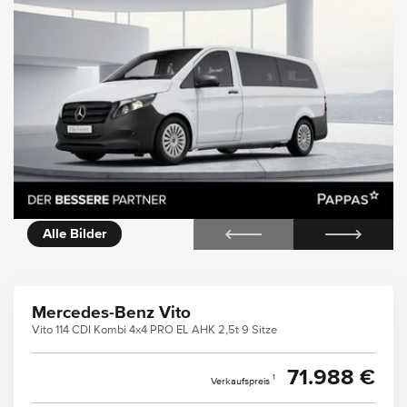
icht
Alle Bilder
Mercedes-Benz Vito
Vito 114 CDI Kombi 4x4 PRO EL AHK 2,5t 9 Sitze
71.988 €
1
Verkaufspreis