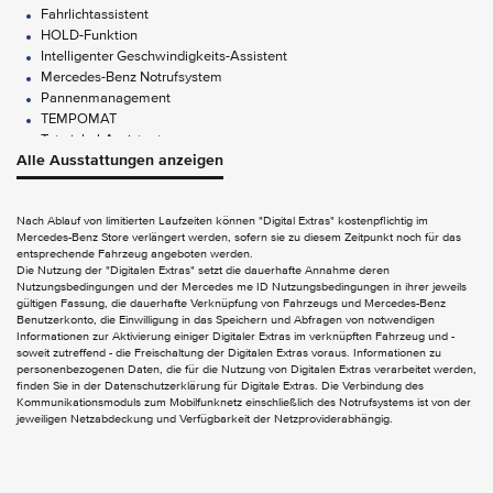
Fahrlichtassistent
HOLD-Funktion
Intelligenter Geschwindigkeits-Assistent
Mercedes-Benz Notrufsystem
Pannenmanagement
TEMPOMAT
Totwinkel-Assistent
Alle Ausstattungen anzeigen
Park-Paket mit Rückfahrkamera
FUNCTIONS ON DEMAND
Nach Ablauf von limitierten Laufzeiten können "Digital Extras" kostenpflichtig im
Mercedes-Benz Store verlängert werden, sofern sie zu diesem Zeitpunkt noch für das
Digitales Extra: Remote Services Plus
entsprechende Fahrzeug angeboten werden.
Digitales Extra: Vorrüstung für Navigation
Die Nutzung der "Digitalen Extras" setzt die dauerhafte Annahme deren
Nutzungsbedingungen und der Mercedes me ID Nutzungsbedingungen in ihrer jeweils
gültigen Fassung, die dauerhafte Verknüpfung von Fahrzeugs und Mercedes-Benz
AUDIO & KOMMUNIKATION
Benutzerkonto, die Einwilligung in das Speichern und Abfragen von notwendigen
Informationen zur Aktivierung einiger Digitaler Extras im verknüpften Fahrzeug und -
2-Wege-Lautsprecher vorn und hinten
soweit zutreffend - die Freischaltung der Digitalen Extras voraus. Informationen zu
Digitales Radio (DAB)
personenbezogenen Daten, die für die Nutzung von Digitalen Extras verarbeitet werden,
Kombiinstrument mit Farbdisplay
finden Sie in der Datenschutzerklärung für Digitale Extras. Die Verbindung des
Kommunikationsmoduls zum Mobilfunknetz einschließlich des Notrufsystems ist von der
Kommunikationsmodul (LTE) für digitale Dienste
jeweiligen Netzabdeckung und Verfügbarkeit der Netzproviderabhängig.
MBUX Multimediasystem
EXTERIEUR