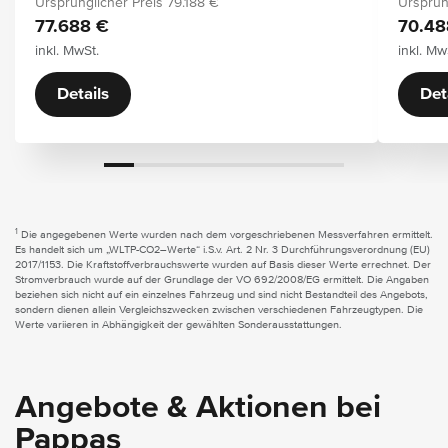
Ursprünglicher Preis
79.188 €
Ursprün
77.688 €
70.48
inkl. MwSt.
inkl. Mw
Details
Det
1
Die angegebenen Werte wurden nach dem vorgeschriebenen Messverfahren ermittelt.
Es handelt sich um „WLTP-CO2–Werte“ i.S.v. Art. 2 Nr. 3 Durchführungsverordnung (EU)
2017/1153. Die Kraftstoffverbrauchswerte wurden auf Basis dieser Werte errechnet. Der
Stromverbrauch wurde auf der Grundlage der VO 692/2008/EG ermittelt. Die Angaben
beziehen sich nicht auf ein einzelnes Fahrzeug und sind nicht Bestandteil des Angebots,
sondern dienen allein Vergleichszwecken zwischen verschiedenen Fahrzeugtypen. Die
Werte variieren in Abhängigkeit der gewählten Sonderausstattungen.
Angebote & Aktionen bei
Pappas