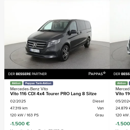
Aktion
Pappas Tank-Aktion
Aktion
Mercedes-Benz Vito
Merced
Vito 116 CDI 4x4 Tourer PRO Lang 8 Sitze
Vito 1
02/2025
Diesel
05/202
47.319 km
Van
24.879 
120 kW / 163 PS
Grau
120 kW 
-1.500 €
-1.50