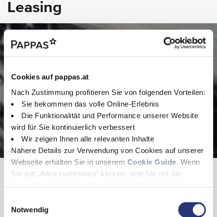
Leasing
Colorverglasung im Fond - Schwarzglas
Aktiver Feststeller Schiebetür
Aussenspiegel elektrisch heranklappbar
Dachverkleidung
Pkw Leasing -
Fenster fest hinten
Beispielangebot
Fenster in Heckklappe mit Wisch- und Waschanlage
Fenster v. rechts - fest in Seitenwand/Schiebetür
Heckklappe
Cookies auf pappas.at
Hier finden Sie eine Beispiel Leasing Rechnung für das
Radvollabdeckung
gewählte Fahrzeug. Ihr Verkaufsberater erstellt Ihnen gerne ein
Wärmedämmendes Glas rundum
Nach Zustimmung profitieren Sie von folgenden Vorteilen:
passendes Angebot.
Sie bekommen das volle Online-Erlebnis
Die Funktionalität und Performance unserer Website
wird für Sie kontinuierlich verbessert
Wir zeigen Ihnen alle relevanten Inhalte
Nähere Details zur Verwendung von Cookies auf unserer
Webseite erhalten Sie in unserem
Cookie Guide
. Wenn
Beispielangebot
Sie auf „Allen zustimmen“ klicken, sind Sie mit der
Verwendung von allen Cookies (inkl. Drittanbietern) auf
Unsere Verkaufsberater erstellen gerne ein
dieser Webseite einverstanden und helfen uns dabei
E
individuelles Leasingangebot.
diese Webseite auch in Zukunft zu verbessern und
Notwendig
i