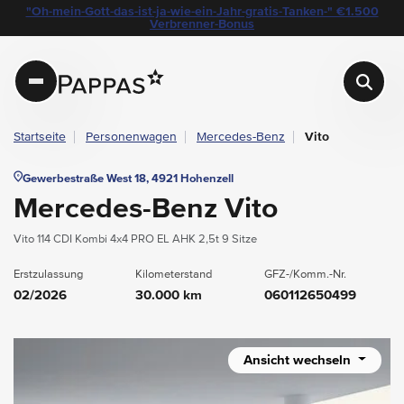
layout.table-of-content
Technische Daten
Fahrzeugausstattung
Leasing
Beispielangebot
Standort & Ansprechpartner
Das könnte Sie auch interessieren
Angebote & Aktionen bei Pappas
"Oh-mein-Gott-das-ist-ja-wie-ein-Jahr-gratis-Tanken-" €1.500
Navigation überspringen
Zum Hauptcontent
Zur Hauptnavigation springen
Verbrenner-Bonus
Pappas
Startseite
Personenwagen
Mercedes-Benz
Vito
Gewerbestraße West 18, 4921 Hohenzell
Mercedes-Benz Vito
Vito 114 CDI Kombi 4x4 PRO EL AHK 2,5t 9 Sitze
Erstzulassung
Kilometerstand
GFZ-/Komm.-Nr.
02/2026
30.000 km
060112650499
Ansicht wechseln