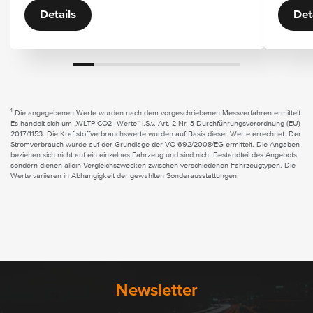
Details
Det
1
Die angegebenen Werte wurden nach dem vorgeschriebenen Messverfahren ermittelt.
Es handelt sich um „WLTP-CO2–Werte“ i.S.v. Art. 2 Nr. 3 Durchführungsverordnung (EU)
2017/1153. Die Kraftstoffverbrauchswerte wurden auf Basis dieser Werte errechnet. Der
Stromverbrauch wurde auf der Grundlage der VO 692/2008/EG ermittelt. Die Angaben
beziehen sich nicht auf ein einzelnes Fahrzeug und sind nicht Bestandteil des Angebots,
sondern dienen allein Vergleichszwecken zwischen verschiedenen Fahrzeugtypen. Die
Werte variieren in Abhängigkeit der gewählten Sonderausstattungen.
Newsletter