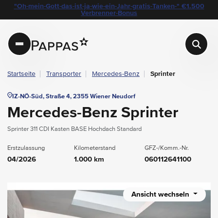
layout.table-of-content
Technische Daten
Fahrzeugausstattung
Standort & Ansprechpartner
Das könnte Sie auch interessieren
"Oh-mein-Gott-das-ist-ja-wie-ein-Jahr-gratis-Tanken-" €1.500
Navigation überspringen
Zum Hauptcontent
Zur Hauptnavigation springen
Verbrenner-Bonus
Pappas
Startseite
Transporter
Mercedes-Benz
Sprinter
IZ-NÖ-Süd, Straße 4, 2355 Wiener Neudorf
Mercedes-Benz Sprinter
Sprinter 311 CDI Kasten BASE Hochdach Standard
Erstzulassung
Kilometerstand
GFZ-/Komm.-Nr.
04/2026
1.000 km
060112641100
Ansicht wechseln