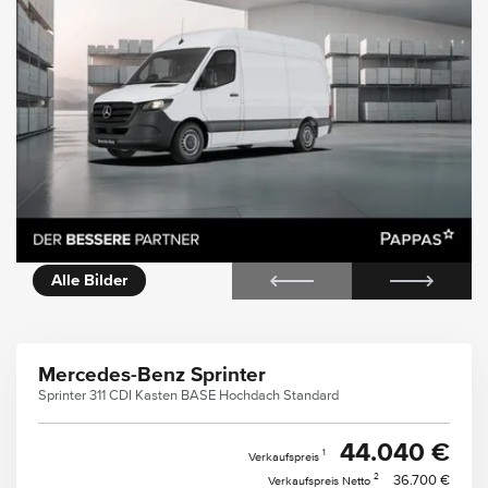
icht
Alle Bilder
Mercedes-Benz Sprinter
Sprinter 311 CDI Kasten BASE Hochdach Standard
44.040 €
1
Verkaufspreis
2
36.700 €
Verkaufspreis Netto