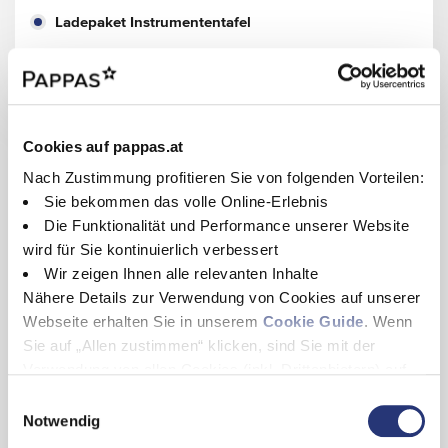
Ladepaket Instrumententafel
Laderaum-Paket 2
Ausstattung
Cookies auf pappas.at
Nach Zustimmung profitieren Sie von folgenden Vorteilen:
ASSISTENZSYSTEME
Sie bekommen das volle Online-Erlebnis
Rückfahrkamera
Die Funktionalität und Performance unserer Website
ATTENTION ASSIST
wird für Sie kontinuierlich verbessert
Aktiver Brems-Assistent
Wir zeigen Ihnen alle relevanten Inhalte
Aktiver Spurhalte-Assistent
ECO Start-Stopp-Funktion
Nähere Details zur Verwendung von Cookies auf unserer
Fahrlichtassistent
Webseite erhalten Sie in unserem
Cookie Guide
. Wenn
Intelligenter Geschwindigkeits-Assistent
Sie auf „Allen zustimmen“ klicken, sind Sie mit der
Mercedes-Benz Notrufsystem
Verwendung von allen Cookies (inkl. Drittanbietern) auf
Pannenmanagement
Regensensor
dieser Webseite einverstanden und helfen uns dabei
E
TEMPOMAT
diese Webseite auch in Zukunft zu verbessern und
Notwendig
i
Alle Ausstattungen anzeigen
Totwinkel-Assistent
nutzerfreundlich zu gestalten.
Seitenwind-Assistent