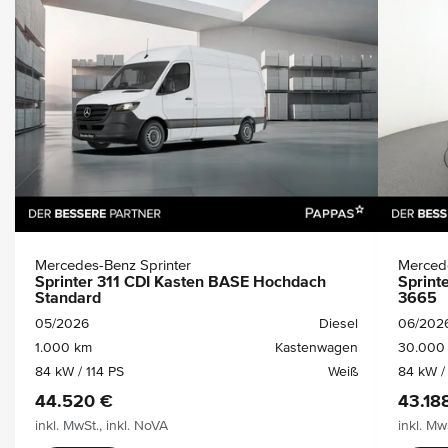
Mercedes-Benz Sprinter
Mercede
Sprinter 311 CDI Kasten BASE Hochdach
Sprint
Standard
3665
05/2026
Diesel
06/202
1.000 km
Kastenwagen
30.000
84 kW / 114 PS
Weiß
84 kW /
44.520 €
43.18
inkl. MwSt., inkl. NoVA
inkl. Mw