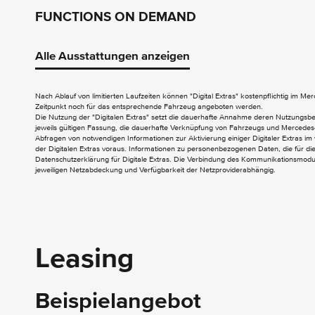
FUNCTIONS ON DEMAND
Digitales Extra: Remote Services Plus
Alle Ausstattungen anzeigen
AUDIO & KOMMUNIKATION
Digitales Radio (DAB)
Nach Ablauf von limitierten Laufzeiten können "Digital Extras" kostenpflichtig im M
Zeitpunkt noch für das entsprechende Fahrzeug angeboten werden.
Kombiinstrument mit Farbdisplay
Die Nutzung der "Digitalen Extras" setzt die dauerhafte Annahme deren Nutzungs
jeweils gültigen Fassung, die dauerhafte Verknüpfung von Fahrzeugs und Mercedes-
Abfragen von notwendigen Informationen zur Aktivierung einiger Digitaler Extras im 
der Digitalen Extras voraus. Informationen zu personenbezogenen Daten, die für die 
EXTERIEUR
Datenschutzerklärung für Digitale Extras. Die Verbindung des Kommunikationsmoduls
jeweiligen Netzabdeckung und Verfügbarkeit der Netzproviderabhängig.
Auftritt Hecktür
Aussenspiegel elektrisch heranklappbar
Hochdach
Schiebetür rechts
Schmutzfänger hinten
Leasing
Beispielangebot