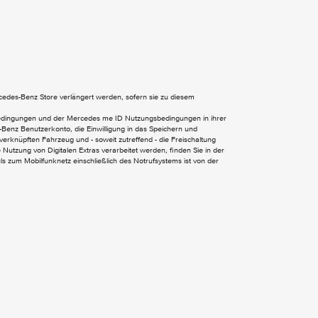
Digitales Extra: Vorrüstung für Navigation
Kommunikationsmodul (LTE) für digitale
ercedes-Benz Store verlängert werden, sofern sie zu diesem
Dienste
bedingungen und der Mercedes me ID Nutzungsbedingungen in ihrer
MBUX Multimediasystem
Benz Benutzerkonto, die Einwilligung in das Speichern und
verknüpften Fahrzeug und - soweit zutreffend - die Freischaltung
Nutzung von Digitalen Extras verarbeitet werden, finden Sie in der
 zum Mobilfunknetz einschließlich des Notrufsystems ist von der
Schmutzfänger vorn
Seitliche Markierungsleuchten
Wärmed. Glas mit Bandfilter an der
Frontscheibe