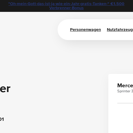
"Oh-mein-Gott-das-ist-ja-wie-ein-Jahr-gratis-Tanken-" €1.500
Verbrenner-Bonus
Personenwagen
Nutzfahrzeug
er
Merce
Sprinter
01