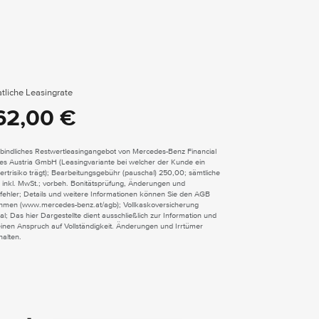
tliche Leasingrate
62,00 €
bindliches Restwertleasingangebot von Mercedes-Benz Financial
ces Austria GmbH (Leasingvariante bei welcher der Kunde ein
rtrisiko trägt); Bearbeitungsgebühr (pauschal) 250,00; sämtliche
 inkl. MwSt.; vorbeh. Bonitätsprüfung, Änderungen und
fehler; Details und weitere Informationen können Sie den AGB
hmen (www.mercedes-benz.at/agb); Vollkaskoversicherung
al; Das hier Dargestellte dient ausschließlich zur Information und
einen Anspruch auf Vollständigkeit. Änderungen und Irrtümer
halten.