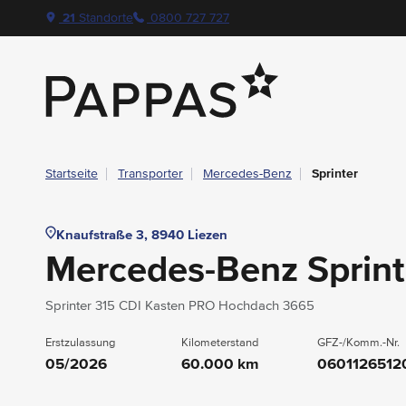
layout.table-of-content
Technische Daten
Fahrzeugausstattung
Leasing
Beispielangebot
Standort & Ansprechpartner
Das könnte Sie auch interessieren
Navigation überspringen
Zum Hauptcontent
Zur Hauptnavigation springen
21
Standorte
0800 727 727
Pappas
Startseite
Transporter
Mercedes-Benz
Sprinter
Knaufstraße 3, 8940 Liezen
Mercedes-Benz Sprint
Sprinter 315 CDI Kasten PRO Hochdach 3665
Erstzulassung
Kilometerstand
GFZ-/Komm.-Nr.
05/2026
60.000 km
0601126512