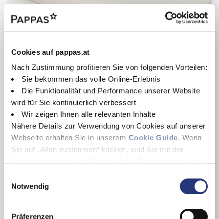
Cookies auf pappas.at
Nach Zustimmung profitieren Sie von folgenden Vorteilen:
Sie bekommen das volle Online-Erlebnis
Die Funktionalität und Performance unserer Website
wird für Sie kontinuierlich verbessert
Wir zeigen Ihnen alle relevanten Inhalte
Nähere Details zur Verwendung von Cookies auf unserer
Webseite erhalten Sie in unserem
Cookie Guide
. Wenn
Sie auf „Allen zustimmen“ klicken, sind Sie mit der
Mercedes-Benz Sprinter
Verwendung von allen Cookies (inkl. Drittanbietern) auf
Sprinter 317 CDI Kasten Hochdach 4325
dieser Webseite einverstanden und helfen uns dabei
E
09/2021
Diesel
diese Webseite auch in Zukunft zu verbessern und
Notwendig
i
92.573 km
Kastenwagen
nutzerfreundlich zu gestalten.
n
125 kW / 170 PS
Weiß
Wenn Sie nur einzelne Cookies erlauben wollen, können
w
33.588 €
Präferenzen