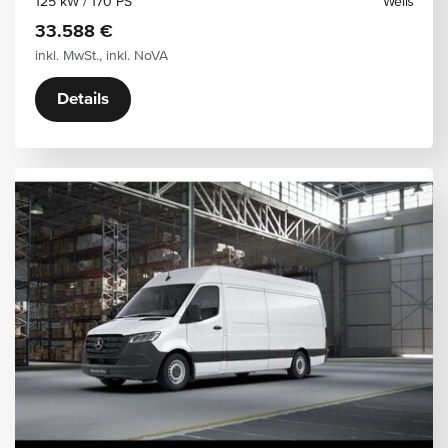
125 kW / 170 PS
Weiß
33.588 €
inkl. MwSt., inkl. NoVA
Details