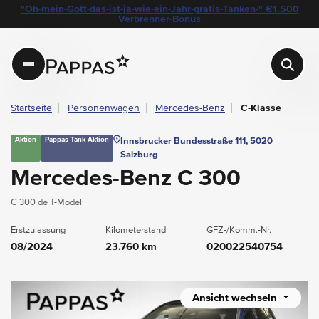
layout.table-of-content
Technische Daten
Fahrzeugausstattung
Aktionen
Leasing
Standort & Ansprechpartner
Garantie
Ihre Vorteile auf einen Blick
Das könnte Sie auch interessieren
Angebote & Aktionen bei Pappas
"Oh-mein-Gott-das-ist-ja-wie-ein-Jahr-gratis-Tanken-" €1.500
Navigation überspringen
Zum Hauptcontent
Zur Hauptnavigation springen
Verbrenner-Bonus
Pappas
Startseite
Personenwagen
Mercedes-Benz
C-Klasse
Aktion
Pappas Tank-Aktion
Innsbrucker Bundesstraße 111, 5020
Salzburg
Mercedes-Benz C 300
C 300 de T-Modell
Erstzulassung
Kilometerstand
GFZ-/Komm.-Nr.
08/2024
23.760 km
020022540754
Ansicht wechseln