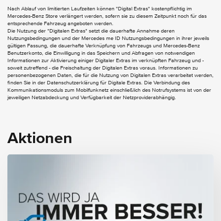
Head-up-Display
Nach Ablauf von limitierten Laufzeiten können "Digital Extras" kostenpflichtig im
Mercedes-Benz Store verlängert werden, sofern sie zu diesem Zeitpunkt noch für das
Apple CarPlay
entsprechende Fahrzeug angeboten werden.
Burmester 3D-Surround-Soundsystem
Die Nutzung der "Digitalen Extras" setzt die dauerhafte Annahme deren
Digitales Radio
Nutzungsbedingungen und der Mercedes me ID Nutzungsbedingungen in ihrer jeweils
gültigen Fassung, die dauerhafte Verknüpfung von Fahrzeugs und Mercedes-Benz
MBUX Multimediasystem
Benutzerkonto, die Einwilligung in das Speichern und Abfragen von notwendigen
Soundpersonalisierung
Informationen zur Aktivierung einiger Digitaler Extras im verknüpften Fahrzeug und -
Android Auto
soweit zutreffend - die Freischaltung der Digitalen Extras voraus. Informationen zu
personenbezogenen Daten, die für die Nutzung von Digitalen Extras verarbeitet werden,
finden Sie in der Datenschutzerklärung für Digitale Extras. Die Verbindung des
EXTERIEUR
Kommunikationsmoduls zum Mobilfunknetz einschließlich des Notrufsystems ist von der
jeweiligen Netzabdeckung und Verfügbarkeit der Netzproviderabhängig.
AMG Line Exterieur
Aussenspiegel elektrisch anklappbar
Dachreling schwarz
Wärmedämmend dunkel getöntes Glas
Aktionen
EASY-PACK Heckklappe
INTERIEUR
Sitzklimatisierung für Fahrer und Beifahrer
AMG Fussmatten
AMG Line Interieur
Ambientebeleuchtung
Ambientebeleuchtung Plus