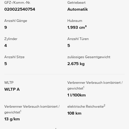
GFZ-/Komm.-Nr.
Getriebeart
020022540754
Automatik
Anzahl Gänge
Hubraum
9
1.993 cm³
Zylinder
Anzahl Türen
4
5
Anzahl Sitze
zulässiges Gesamtgewicht
5
2.675 kg
WLTP
Verbrenner Verbrauch kombiniert /
1
gewichtet
WLTP A
1 l/100km
2
Verbrenner Verbrauch kombiniert /
elektrische Reichweite
1
gewichtet
108 km
13 g/km