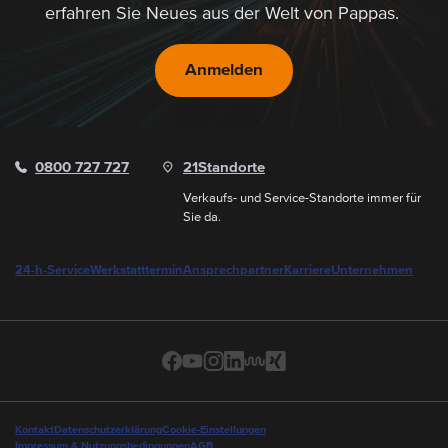
erfahren Sie Neues aus der Welt von Pappas.
Anmelden
0800 727 727
21
Standorte
Verkaufs- und Service-Standorte immer für
Sie da.
24-h-Service
Werkstatttermin
Ansprechpartner
Karriere
Unternehmen
Kontakt
Datenschutzerklärung
Cookie-Einstellungen
Impressum & Nutzungsbedingungen
AGB