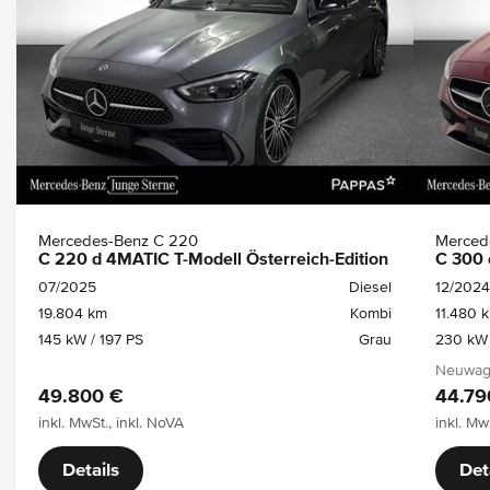
Mercedes-Benz C 220
Merced
C 220 d 4MATIC T-Modell Österreich-Edition
C 300 
07/2025
Diesel
12/2024
19.804 km
Kombi
11.480 
145 kW / 197 PS
Grau
230 kW 
Neuwage
49.800 €
44.79
inkl. MwSt., inkl. NoVA
inkl. Mw
Details
Det