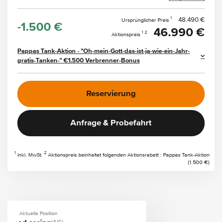
1
48.490 €
Ursprünglicher Preis
-1.500 €
46.990 €
1
2
Aktionspreis
Pappas Tank-Aktion - "Oh-mein-Gott-das-ist-ja-wie-ein-Jahr-
gratis-Tanken-" €1.500 Verbrenner-Bonus
Reservierung
Anfrage & Probefahrt
1
2
inkl. MwSt.
Aktionspreis beinhaltet folgenden Aktionsrabatt : Pappas Tank-Aktion
(1.500 €)
Aktuelle Position