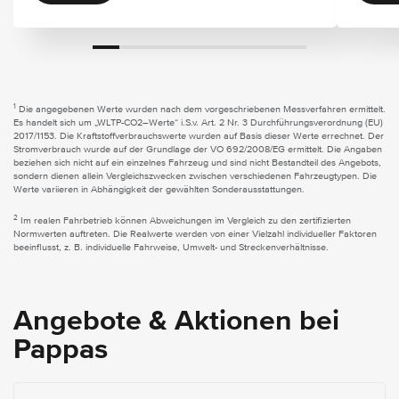
1
Die angegebenen Werte wurden nach dem vorgeschriebenen Messverfahren ermittelt.
Es handelt sich um „WLTP-CO2–Werte“ i.S.v. Art. 2 Nr. 3 Durchführungsverordnung (EU)
2017/1153. Die Kraftstoffverbrauchswerte wurden auf Basis dieser Werte errechnet. Der
Stromverbrauch wurde auf der Grundlage der VO 692/2008/EG ermittelt. Die Angaben
beziehen sich nicht auf ein einzelnes Fahrzeug und sind nicht Bestandteil des Angebots,
sondern dienen allein Vergleichszwecken zwischen verschiedenen Fahrzeugtypen. Die
Werte variieren in Abhängigkeit der gewählten Sonderausstattungen.
2
Im realen Fahrbetrieb können Abweichungen im Vergleich zu den zertifizierten
Normwerten auftreten. Die Realwerte werden von einer Vielzahl individueller Faktoren
beeinflusst, z. B. individuelle Fahrweise, Umwelt- und Streckenverhältnisse.
Angebote & Aktionen bei
Pappas