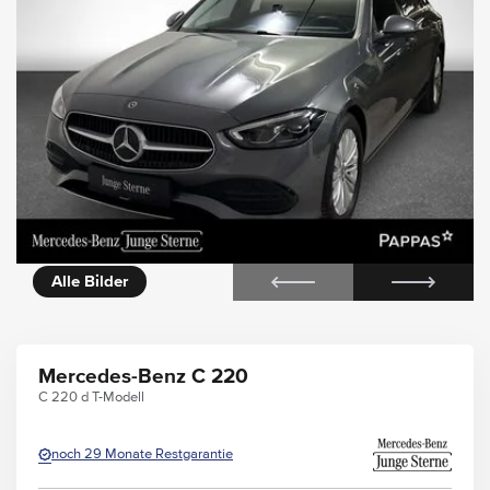
rie
360° Außenansicht
Alle Bilder
Mercedes-Benz C 220
C 220 d T-Modell
noch 29 Monate Restgarantie