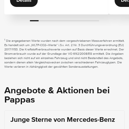
Details
Det
1
Die angegebenen Werte wurden nach dem vorgeschriebenen Messverfahren ermittelt.
Es handelt sich um „WLTP-CO2–Werte“ i.S.v. Art. 2 Nr. 3 Durchführungsverordnung (EU)
2017/1153. Die Kraftstoffverbrauchswerte wurden auf Basis dieser Werte errechnet. Der
Stromverbrauch wurde auf der Grundlage der VO 692/2008/EG ermittelt. Die Angaben
beziehen sich nicht auf ein einzelnes Fahrzeug und sind nicht Bestandteil des Angebots,
sondern dienen allein Vergleichszwecken zwischen verschiedenen Fahrzeugtypen. Die
Werte variieren in Abhängigkeit der gewählten Sonderausstattungen.
Angebote & Aktionen bei
Pappas
Junge Sterne von Mercedes-Benz