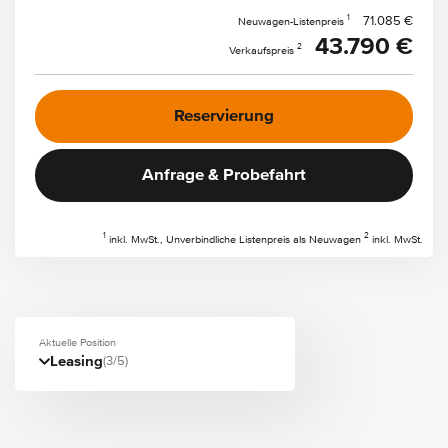
1
71.085 €
Neuwagen-Listenpreis
43.790 €
2
Verkaufspreis
Reservierung
Anfrage & Probefahrt
1
2
inkl. MwSt., Unverbindliche Listenpreis als Neuwagen
inkl. MwSt.
Aktuelle Position
Leasing
(3/5)