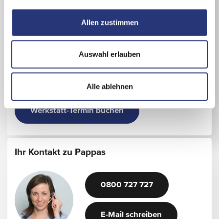
a
Georg Pappas Automobil GmbH
u
Allen zustimmen
s
Innsbrucker Bundesstraße 111
w
5020 Salzburg
a
+43/662/44840
Auswahl erlauben
h
l
Details zum Standort
Alle ablehnen
Werkstatt-Termin buchen
Ihr Kontakt zu Pappas
0800 727 727
E-Mail schreiben