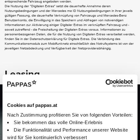
entsprechende Fahrzeug angeboten werden.
EXTERIEUR
Die Nutzung der "Digitalen Extras" setzt die dauerhafte Annahme deren
Nutzungsbedingungen und der Mercedes me ID Nutzungsbedingungen in ihrer jeweils
Anhängevorrichtung mit ESP Anhängerstabilisierung
gültigen Fassung, die dauerhafte Verknüpfung von Fahrzeugs und Mercedes-Benz
Benutzerkonto, die Einwilligung in das Speichern und Abfragen von notwendigen
AVANTGARDE Exterieur
Informationen zur Aktivierung einiger Digitaler Extras im verknüpften Fahrzeug und -
Aussenspiegel elektrisch anklappbar
soweit zutreffend - die Freischaltung der Digitalen Extras voraus. Informationen zu
EASY-PACK Heckklappe
personenbezogenen Daten, die für die Nutzung von Digitalen Extras verarbeitet werden,
finden Sie in der Datenschutzerklärung für Digitale Extras. Die Verbindung des
Kommunikationsmoduls zum Mobilfunknetz einschließlich des Notrufsystems ist von der
INTERIEUR
jeweiligen Netzabdeckung und Verfügbarkeit der Netzproviderabhängig.
AVANTGARDE Interieur
Ambientebeleuchtung
Doppelcupholder
Leasing
Fahrerdisplay
Innenhimmel Stoff kristallgrau
Klimatisierungsautomatik THERMATIC
Komfortsitze
Jetzt Leasing berechnen
Lenkradheizung
Mittelkonsole in Schwarz hochglänzend
Cookies auf pappas.at
Ihr Leasing, Ihre Regeln: Gestalten Sie Ihr Angebot flexibel und
Multifunktions-Sportlenkrad in Leder
Nach Zustimmung profitieren Sie von folgenden Vorteilen:
Sitzlehnen im Fond klappbar
berechnen Sie es direkt online. Starten Sie jetzt!
Zentraldisplay
Sie bekommen das volle Online-Erlebnis
Sitzheizung für Fahrer und Beifahrer
Die Funktionalität und Performance unserer Website
wird für Sie kontinuierlich verbessert