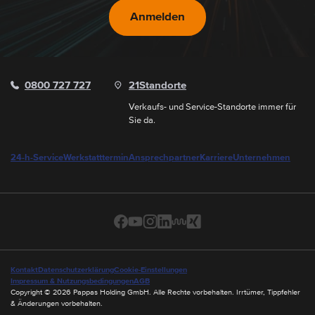
Anmelden
0800 727 727
21
Standorte
Verkaufs- und Service-Standorte immer für
Sie da.
24-h-Service
Werkstatttermin
Ansprechpartner
Karriere
Unternehmen
Kontakt
Datenschutzerklärung
Cookie-Einstellungen
Impressum & Nutzungsbedingungen
AGB
Copyright © 2026 Pappas Holding GmbH. Alle Rechte vorbehalten. Irrtümer, Tippfehler
& Änderungen vorbehalten.