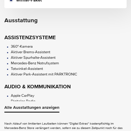
Winter-Paket
Ausstattung
ASSISTENZSYSTEME
360°-Kamera
Aktiver Brems-Assistent
Aktiver Spurhalte-Assistent
Mercedes-Benz Notrufsystem
Totwinkel-Assistent
Aktiver Park-Assistent mit PARKTRONIC
AUDIO & KOMMUNIKATION
Apple CarPlay
Digitales Radio
Kommunikationsmodul (LTE) für die Nutzung von Mercedes me connect
Alle Ausstattungen anzeigen
Diensten
MBUX Multimediasystem
Android Auto
Nach Ablauf von limitierten Laufzeiten können "Digital Extras" kostenpflichtig im
Mercedes-Benz Store verlängert werden, sofern sie zu diesem Zeitpunkt noch für das