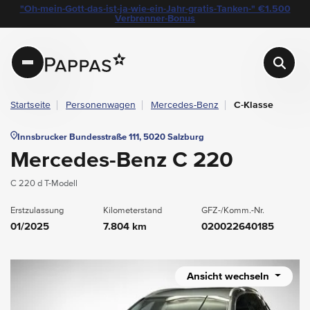
layout.table-of-content
Technische Daten
Fahrzeugausstattung
Leasing
Standort & Ansprechpartner
Garantie
Ihre Vorteile auf einen Blick
Das könnte Sie auch interessieren
Angebote & Aktionen bei Pappas
"Oh-mein-Gott-das-ist-ja-wie-ein-Jahr-gratis-Tanken-" €1.500
Navigation überspringen
Zum Hauptcontent
Zur Hauptnavigation springen
Verbrenner-Bonus
Pappas
Startseite
Personenwagen
Mercedes-Benz
C-Klasse
Innsbrucker Bundesstraße 111, 5020 Salzburg
Mercedes-Benz C 220
C 220 d T-Modell
Erstzulassung
Kilometerstand
GFZ-/Komm.-Nr.
01/2025
7.804 km
020022640185
Ansicht wechseln