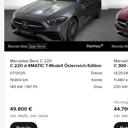
Mercedes-Benz C 220
Merced
C 220 d 4MATIC T-Modell Österreich-Edition
C 300 
07/2025
Diesel
12/2024
19.804 km
Kombi
11.480 
145 kW / 197 PS
Grau
230 kW 
Neuwage
49.800 €
44.79
inkl. MwSt., inkl. NoVA
inkl. Mw