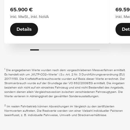
65.900 €
69.59
inkl. MwSt., inkl. NoVA
inkl. Mw
Details
Det
1
Die angegebenen Werte wurden nach dem vorgeschriebenen Messverfahren ermittelt.
Es handelt sich um „WLTP-CO2–Werte“ i.S.v. Art. 2 Nr. 3 Durchführungsverordnung (EU)
2017/1153. Die Kraftstoffverbrauchswerte wurden auf Basis dieser Werte errechnet. Der
Stromverbrauch wurde auf der Grundlage der VO 692/2008/EG ermittelt. Die Angaben
beziehen sich nicht auf ein einzelnes Fahrzeug und sind nicht Bestandteil des Angebots,
sondern dienen allein Vergleichszwecken zwischen verschiedenen Fahrzeugtypen. Die
Werte variieren in Abhängigkeit der gewählten Sonderausstattungen.
2
Im realen Fahrbetrieb können Abweichungen im Vergleich zu den zertifizierten
Normwerten auftreten. Die Realwerte werden von einer Vielzahl individueller Faktoren
beeinflusst, z. B. individuelle Fahrweise, Umwelt- und Streckenverhältnisse.