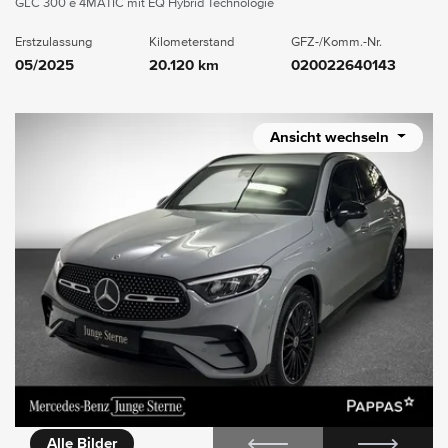
GLC 300 e 4MATIC mit EQ Hybrid Technologie
Erstzulassung
Kilometerstand
GFZ-/Komm.-Nr.
05/2025
20.120 km
020022640143
Ansicht wechseln
n.play
Galerie
Alle Bilder