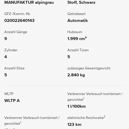
MANUFAKTUR alpingrau
Stoff, Schwarz
GFZ-/Komm.-Nr.
Getriebeart
020022640143
Automatik
Anzahl Gänge
Hubraum
9
1.999 cm³
Zylinder
Anzahl Türen
4
5
Anzahl Sitze
zulässiges Gesamtgewicht
5
2.840 kg
WLTP
Verbrenner Verbrauch kombiniert /
1
gewichtet
WLTP A
1 l/100km
2
Verbrenner Verbrauch kombiniert /
elektrische Reichweite
1
gewichtet
123 km