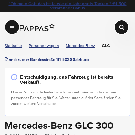
layout.table-of-content
Technische Daten
Fahrzeugausstattung
Leasing
Standort & Ansprechpartner
Garantie
Ihre Vorteile auf einen Blick
Das könnte Sie auch interessieren
Angebote & Aktionen bei Pappas
"Oh-mein-Gott-das-ist-ja-wie-ein-Jahr-gratis-Tanken-" €1.500
Navigation überspringen
Zum Hauptcontent
Zur Hauptnavigation springen
Verbrenner-Bonus
Pappas
Startseite
Personenwagen
Mercedes-Benz
GLC
Innsbrucker Bundesstraße 111, 5020 Salzburg
Entschuldigung, das Fahrzeug ist bereits
verkauft.
Dieses Auto wurde leider bereits verkauft. Gerne finden wir ein
passendes Fahrzeug für Sie. Weiter unten auf der Seite finden Sie
zudem weitere Vorschläge.
Mercedes-Benz GLC 300