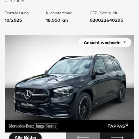
GLB 200 d
Erstzulassung
Kilometerstand
GFZ-/Komm.-Nr.
10/2025
18.950 km
020022640295
Ansicht wechseln
icht
Alle Bilder