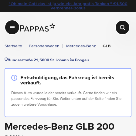
layout.table-of-content
Technische Daten
Fahrzeugausstattung
Leasing
Standort & Ansprechpartner
Garantie
Ihre Vorteile auf einen Blick
Das könnte Sie auch interessieren
Angebote & Aktionen bei Pappas
"Oh-mein-Gott-das-ist-ja-wie-ein-Jahr-gratis-Tanken-" €1.500
Navigation überspringen
Zum Hauptcontent
Zur Hauptnavigation springen
Verbrenner-Bonus
Pappas
Startseite
Personenwagen
Mercedes-Benz
GLB
Bundesstraße 21, 5600 St. Johann im Pongau
Entschuldigung, das Fahrzeug ist bereits
verkauft.
Dieses Auto wurde leider bereits verkauft. Gerne finden wir ein
passendes Fahrzeug für Sie. Weiter unten auf der Seite finden Sie
zudem weitere Vorschläge.
Mercedes-Benz GLB 200