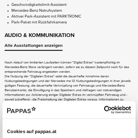
Geschwindigkeitslimit-Assistent
Mercedes-Benz Notrufsystem
Aktiver Park-Assistent mit PARKTRONIC
Park-Paket mit Rückfahrkamera
AUDIO & KOMMUNIKATION
Digitales Radio
Alle Ausstattungen anzeigen
MBUX Multimediasystem
Nach Ablauf von limitierten Laufzeiten können "Digital Extras" kostenpflichtig im
EXTERIEUR
Mercedes-Benz Store verlängert werden, sofern sie zu diesem Zeitpunkt noch für das
entsprechende Fahrzeug angeboten werden.
Anhängevorrichtung mit ESP Anhängerstabilisierung
Die Nutzung der "Digitalen Extras" setzt die dauerhafte Annahme deren
Aussenspiegel elektrisch anklappbar
Nutzungsbedingungen und der Mercedes me ID Nutzungsbedingungen in ihrer jeweils
Dachreling schwarz
gültigen Fassung, die dauerhafte Verknüpfung von Fahrzeugs und Mercedes-Benz
Benutzerkonto, die Einwilligung in das Speichern und Abfragen von notwendigen
Wärmedämmend dunkel getöntes Glas
Informationen zur Aktivierung einiger Digitaler Extras im verknüpften Fahrzeug und -
EASY-PACK Heckklappe
soweit zutreffend - die Freischaltung der Digitalen Extras voraus. Informationen zu
personenbezogenen Daten, die für die Nutzung von Digitalen Extras verarbeitet werden,
INTERIEUR
finden Sie in der Datenschutzerklärung für Digitale Extras. Die Verbindung des
Kommunikationsmoduls zum Mobilfunknetz einschließlich des Notrufsystems ist von der
jeweiligen Netzabdeckung und Verfügbarkeit der Netzproviderabhängig.
Volldigitales Instrumenten-Display
AMG Fussmatten
Ablagefach in Mittelkonsole mit Rollo
Cookies auf pappas.at
Ambientebeleuchtung