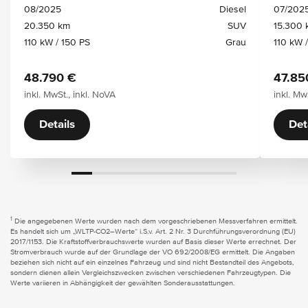
08/2025
Diesel
07/202
20.350 km
SUV
15.300 
110 kW / 150 PS
Grau
110 kW 
48.790 €
47.85
inkl. MwSt., inkl. NoVA
inkl. Mw
Details
Det
1
Die angegebenen Werte wurden nach dem vorgeschriebenen Messverfahren ermittelt.
Es handelt sich um „WLTP-CO2–Werte“ i.S.v. Art. 2 Nr. 3 Durchführungsverordnung (EU)
2017/1153. Die Kraftstoffverbrauchswerte wurden auf Basis dieser Werte errechnet. Der
Stromverbrauch wurde auf der Grundlage der VO 692/2008/EG ermittelt. Die Angaben
beziehen sich nicht auf ein einzelnes Fahrzeug und sind nicht Bestandteil des Angebots,
sondern dienen allein Vergleichszwecken zwischen verschiedenen Fahrzeugtypen. Die
Werte variieren in Abhängigkeit der gewählten Sonderausstattungen.