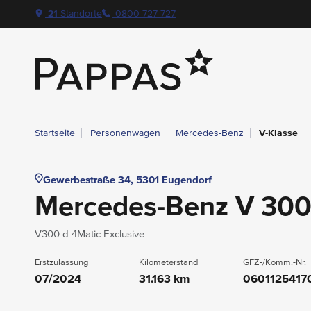
layout.table-of-content
Technische Daten
Fahrzeugausstattung
Leasing
Standort & Ansprechpartner
Das könnte Sie auch interessieren
Angebote & Aktionen bei Pappas
Navigation überspringen
Zum Hauptcontent
Zur Hauptnavigation springen
21
Standorte
0800 727 727
Pappas
Startseite
Personenwagen
Mercedes-Benz
V-Klasse
Gewerbestraße 34, 5301 Eugendorf
Mercedes-Benz V 30
V300 d 4Matic Exclusive
Erstzulassung
Kilometerstand
GFZ-/Komm.-Nr.
07/2024
31.163 km
0601125417