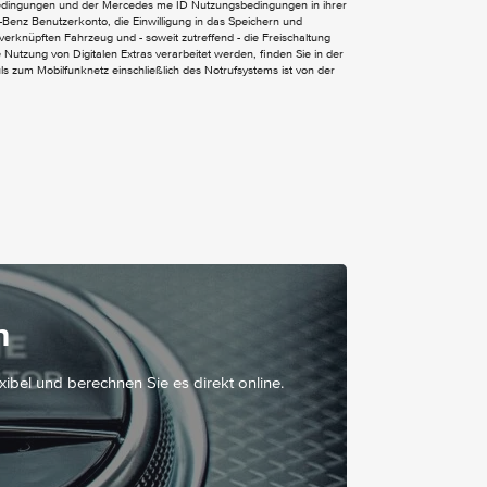
bedingungen und der Mercedes me ID Nutzungsbedingungen in ihrer
Benz Benutzerkonto, die Einwilligung in das Speichern und
verknüpften Fahrzeug und - soweit zutreffend - die Freischaltung
Heizung für Scheibenwaschanlage
Nutzung von Digitalen Extras verarbeitet werden, finden Sie in der
Metallic-Lack
 zum Mobilfunknetz einschließlich des Notrufsystems ist von der
Schiebetür links
Schweller Exterieur
Separat zu öffnende Heckscheibe
Stossfänger und Anbauteile in Wagenfarbe
lackiert
Umfeldbeleuchtung mit Projektion des
Markenlogos
Wärmedämmendes Glas rundum
EASY-PACK Heckklappe
n
Lenkrad in Neigung und Höhe verstellbar
exibel und berechnen Sie es direkt online.
Lordosenstütze Beifahrersitz
Lordosenstütze Fahrersitz
Mittelkonsole mit Rollo
Multifunktionslenkrad
Nachtbeleuchtung Fond