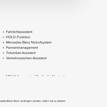
Fahrlichtassistent
HOLD-Funktion
Mercedes-Benz Notrufsystem
Pannenmanagement
Totwinkel-Assistent
Verkehrszeichen-Assistent
MBUX Augmented Reality für Navigation
MBUX Multimediasystem High
Touchpad
ercedes-Benz Store verlängert werden, sofern sie zu diesem