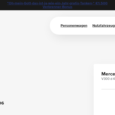
"Oh-mein-Gott-das-ist-ja-wie-ein-Jahr-gratis-Tanken-" €1.500
Verbrenner-Bonus
Personenwagen
Nutzfahrzeug
0
Merce
V300 d 4
06