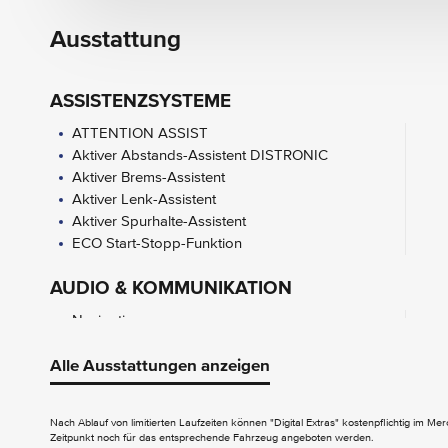
Ausstattung
ASSISTENZSYSTEME
ATTENTION ASSIST
Aktiver Abstands-Assistent DISTRONIC
Aktiver Brems-Assistent
Aktiver Lenk-Assistent
Aktiver Spurhalte-Assistent
ECO Start-Stopp-Funktion
AUDIO & KOMMUNIKATION
Navigation
Burmester Surround-Soundsystem
Digitales Radio (DAB)
Alle Ausstattungen anzeigen
Kommunikationsmodul (LTE) für digitale
Dienste
Nach Ablauf von limitierten Laufzeiten können "Digital Extras" kostenpflichtig im M
Zeitpunkt noch für das entsprechende Fahrzeug angeboten werden.