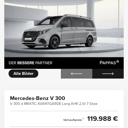
icht
Alle Bilder
Mercedes-Benz V 300
V 300 d 4MATIC AVANTGARDE Lang AHK 2,5t 7 Sitze
119.988 €
1
Verkaufspreis