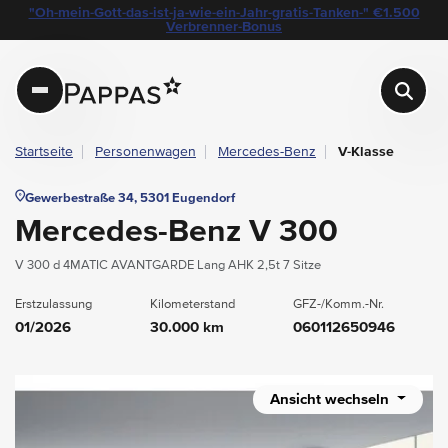
layout.table-of-content
Technische Daten
Fahrzeugausstattung
Leasing
Beispielangebot
Standort & Ansprechpartner
Das könnte Sie auch interessieren
Angebote & Aktionen bei Pappas
"Oh-mein-Gott-das-ist-ja-wie-ein-Jahr-gratis-Tanken-" €1.500
Navigation überspringen
Zum Hauptcontent
Zur Hauptnavigation springen
Verbrenner-Bonus
Pappas
Startseite
Personenwagen
Mercedes-Benz
V-Klasse
Gewerbestraße 34, 5301 Eugendorf
Mercedes-Benz V 300
V 300 d 4MATIC AVANTGARDE Lang AHK 2,5t 7 Sitze
Erstzulassung
Kilometerstand
GFZ-/Komm.-Nr.
01/2026
30.000 km
060112650946
Ansicht wechseln