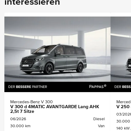
interessieren
Mercedes-Benz V 300
Merced
V 300 d 4MATIC AVANTGARDE Lang AHK
V 250 
2,5t 7 Sitze
03/202
06/2026
Diesel
30.000
30.000 km
Van
140 kW 