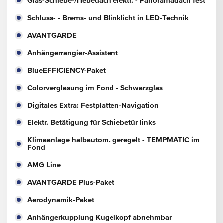
Glas-Schiebe-/Hebedach elektr. - Panoramadach fest
Schluss- - Brems- und Blinklicht in LED-Technik
AVANTGARDE
Anhängerrangier-Assistent
BlueEFFICIENCY-Paket
Colorverglasung im Fond - Schwarzglas
Digitales Extra: Festplatten-Navigation
Elektr. Betätigung für Schiebetür links
Klimaanlage halbautom. geregelt - TEMPMATIC im
Fond
AMG Line
AVANTGARDE Plus-Paket
Aerodynamik-Paket
Anhängerkupplung Kugelkopf abnehmbar