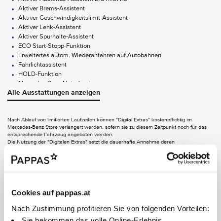
Aktiver Brems-Assistent
Aktiver Geschwindigkeitslimit-Assistent
Aktiver Lenk-Assistent
Aktiver Spurhalte-Assistent
ECO Start-Stopp-Funktion
Erweitertes autom. Wiederanfahren auf Autobahnen
Fahrlichtassistent
HOLD-Funktion
Mercedes-Benz Notrufsystem
Alle Ausstattungen anzeigen
Pannenmanagement
Streckenbasierte Geschwindigkeitsanpassung
Totwinkel-Assistent
Nach Ablauf von limitierten Laufzeiten können "Digital Extras" kostenpflichtig im
Verkehrszeichen-Assistent
Mercedes-Benz Store verlängert werden, sofern sie zu diesem Zeitpunkt noch für das
entsprechende Fahrzeug angeboten werden.
FUNCTIONS ON DEMAND
Die Nutzung der "Digitalen Extras" setzt die dauerhafte Annahme deren
Nutzungsbedingungen und der Mercedes me ID Nutzungsbedingungen in ihrer jeweils
gültigen Fassung, die dauerhafte Verknüpfung von Fahrzeugs und Mercedes-Benz
Digitales Extra: Live Traffic Information
Benutzerkonto, die Einwilligung in das Speichern und Abfragen von notwendigen
Digitales Extra: Remote Services Plus
Informationen zur Aktivierung einiger Digitaler Extras im verknüpften Fahrzeug und -
soweit zutreffend - die Freischaltung der Digitalen Extras voraus. Informationen zu
AUDIO & KOMMUNIKATION
personenbezogenen Daten, die für die Nutzung von Digitalen Extras verarbeitet werden,
Cookies auf pappas.at
finden Sie in der Datenschutzerklärung für Digitale Extras. Die Verbindung des
Kommunikationsmoduls zum Mobilfunknetz einschließlich des Notrufsystems ist von der
Burmester Surround-Soundsystem
Nach Zustimmung profitieren Sie von folgenden Vorteilen:
jeweiligen Netzabdeckung und Verfügbarkeit der Netzproviderabhängig.
Digitales Radio (DAB)
Sie bekommen das volle Online-Erlebnis