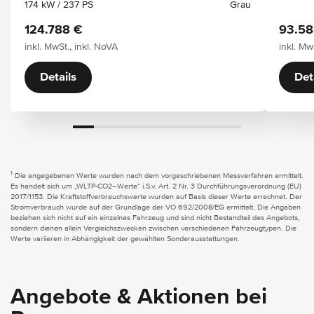
174 kW / 237 PS
Grau
124.788 €
93.58
inkl. MwSt., inkl. NoVA
inkl. Mw
Details
Det
1
Die angegebenen Werte wurden nach dem vorgeschriebenen Messverfahren ermittelt.
Es handelt sich um „WLTP-CO2–Werte“ i.S.v. Art. 2 Nr. 3 Durchführungsverordnung (EU)
2017/1153. Die Kraftstoffverbrauchswerte wurden auf Basis dieser Werte errechnet. Der
Stromverbrauch wurde auf der Grundlage der VO 692/2008/EG ermittelt. Die Angaben
beziehen sich nicht auf ein einzelnes Fahrzeug und sind nicht Bestandteil des Angebots,
sondern dienen allein Vergleichszwecken zwischen verschiedenen Fahrzeugtypen. Die
Werte variieren in Abhängigkeit der gewählten Sonderausstattungen.
Angebote & Aktionen bei