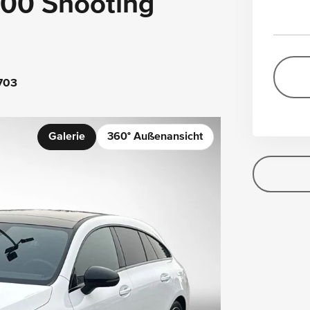
00 Shooting
703
Galerie
360° Außenansicht