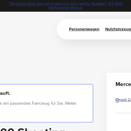
"Oh-mein-Gott-das-ist-ja-wie-ein-Jahr-gratis-Tanken-" €1.500
Verbrenner-Bonus
Personenwagen
Nutzfahrzeug
Merce
auft.
noch 2
ir ein passendes Fahrzeug für Sie. Weiter