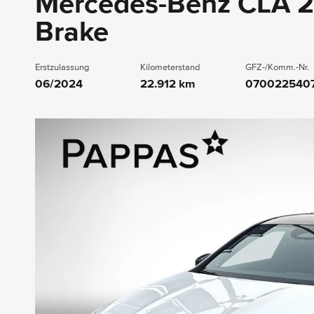
Mercedes-Benz CLA 2
Brake
Erstzulassung
Kilometerstand
GFZ-/Komm.-Nr.
06/2024
22.912 km
070022540