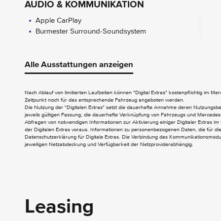
AUDIO & KOMMUNIKATION
Apple CarPlay
Burmester Surround-Soundsystem
EXTERIEUR
Alle Ausstattungen anzeigen
Aussenspiegel elektrisch anklappbar
Wegfall Typkennzeichen auf
Gepäckraumklappe
Nach Ablauf von limitierten Laufzeiten können "Digital Extras" kostenpflichtig im M
Zeitpunkt noch für das entsprechende Fahrzeug angeboten werden.
Die Nutzung der "Digitalen Extras" setzt die dauerhafte Annahme deren Nutzungs
INTERIEUR
jeweils gültigen Fassung, die dauerhafte Verknüpfung von Fahrzeugs und Mercedes-
Abfragen von notwendigen Informationen zur Aktivierung einiger Digitaler Extras im 
Volldigitales Instrumenten-Display
der Digitalen Extras voraus. Informationen zu personenbezogenen Daten, die für die 
Datenschutzerklärung für Digitale Extras. Die Verbindung des Kommunikationsmoduls
4-Wege-Lordosenstütze
jeweiligen Netzabdeckung und Verfügbarkeit der Netzproviderabhängig.
AMG Fussmatten
Ablagefach in Mittelkonsole mit Rollo
Ambientebeleuchtung
Armlehne im Fond
CENTRAL MEDIA DISPLAY
Leasing
Fahrersitz elektrisch einstellbar mit
Memory-Funktion