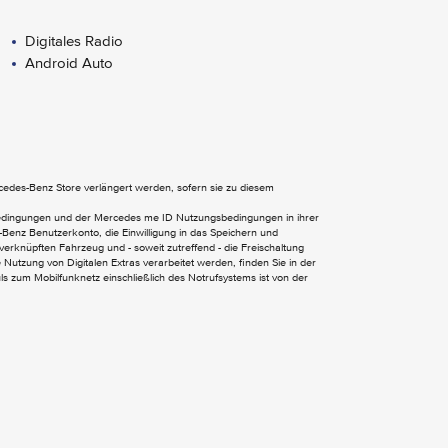
Digitales Radio
Android Auto
Wärmedämmend dunkel getöntes Glas
EASY-PACK Heckklappe
ercedes-Benz Store verlängert werden, sofern sie zu diesem
bedingungen und der Mercedes me ID Nutzungsbedingungen in ihrer
Benz Benutzerkonto, die Einwilligung in das Speichern und
verknüpften Fahrzeug und - soweit zutreffend - die Freischaltung
Klimatisierungsautomatik THERMOTRONIC
Nutzung von Digitalen Extras verarbeitet werden, finden Sie in der
 zum Mobilfunknetz einschließlich des Notrufsystems ist von der
Kneebag
Lenkradheizung
Multifunktions-Sportlenkrad in Leder
Nappa
Sitzlehnen im Fond klappbar
Sonnenblende mit beleuchtetem Make-up-
Spiegel
Sportsitze