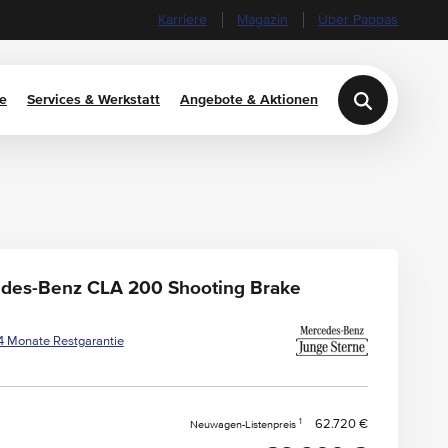
Karriere
Magazin
Über Pappas
e
Services & Werkstatt
Angebote & Aktionen
des-Benz CLA 200 Shooting Brake
4 Monate Restgarantie
1
62.720 €
Neuwagen-Listenpreis