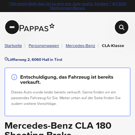
layout.table-of-content
Technische Daten
Fahrzeugausstattung
Leasing
Standort & Ansprechpartner
Garantie
Ihre Vorteile auf einen Blick
Das könnte Sie auch interessieren
Angebote & Aktionen bei Pappas
"Oh-mein-Gott-das-ist-ja-wie-ein-Jahr-gratis-Tanken-" €1.500
Navigation überspringen
Zum Hauptcontent
Zur Hauptnavigation springen
Verbrenner-Bonus
Pappas
Startseite
Personenwagen
Mercedes-Benz
CLA-Klasse
Löfflerweg 2, 6060 Hall in Tirol
Entschuldigung, das Fahrzeug ist bereits
verkauft.
Dieses Auto wurde leider bereits verkauft. Gerne finden wir ein
passendes Fahrzeug für Sie. Weiter unten auf der Seite finden Sie
zudem weitere Vorschläge.
Mercedes-Benz CLA 180