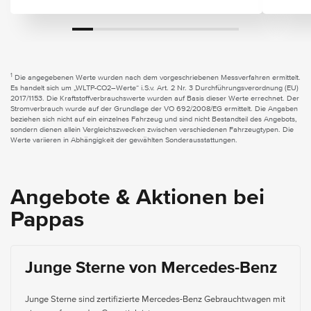
1
Die angegebenen Werte wurden nach dem vorgeschriebenen Messverfahren ermittelt.
Es handelt sich um „WLTP-CO2–Werte“ i.S.v. Art. 2 Nr. 3 Durchführungsverordnung (EU)
2017/1153. Die Kraftstoffverbrauchswerte wurden auf Basis dieser Werte errechnet. Der
Stromverbrauch wurde auf der Grundlage der VO 692/2008/EG ermittelt. Die Angaben
beziehen sich nicht auf ein einzelnes Fahrzeug und sind nicht Bestandteil des Angebots,
sondern dienen allein Vergleichszwecken zwischen verschiedenen Fahrzeugtypen. Die
Werte variieren in Abhängigkeit der gewählten Sonderausstattungen.
Angebote & Aktionen bei
Pappas
Junge Sterne von Mercedes-Benz
Junge Sterne sind zertifizierte Mercedes-Benz Gebrauchtwagen mit