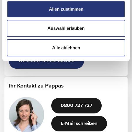
Pappas Tirol GmbH
u
Allen zustimmen
s
Löfflerweg 2
6060 Hall in Tirol
w
a
+43/5223/5000
Auswahl erlauben
h
l
Details zum Standort
Alle ablehnen
Werkstatt-Termin buchen
Ihr Kontakt zu Pappas
0800 727 727
E-Mail schreiben