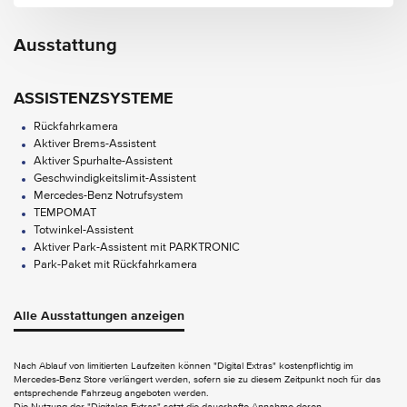
Ausstattung
ASSISTENZSYSTEME
Rückfahrkamera
Aktiver Brems-Assistent
Aktiver Spurhalte-Assistent
Geschwindigkeitslimit-Assistent
Mercedes-Benz Notrufsystem
TEMPOMAT
Totwinkel-Assistent
Aktiver Park-Assistent mit PARKTRONIC
Park-Paket mit Rückfahrkamera
AUDIO & KOMMUNIKATION
Alle Ausstattungen anzeigen
Apple CarPlay
Digitales Radio
MBUX Multimediasystem
Nach Ablauf von limitierten Laufzeiten können "Digital Extras" kostenpflichtig im
Mercedes-Benz Store verlängert werden, sofern sie zu diesem Zeitpunkt noch für das
Android Auto
entsprechende Fahrzeug angeboten werden.
Die Nutzung der "Digitalen Extras" setzt die dauerhafte Annahme deren