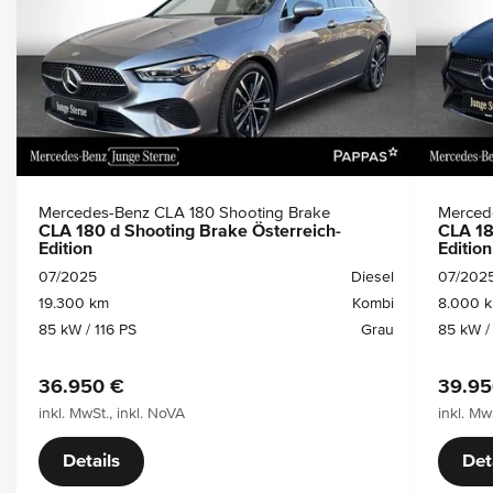
Mercedes-Benz CLA 180 Shooting Brake
Merced
CLA 180 d Shooting Brake Österreich-
CLA 18
Edition
Edition
07/2025
Diesel
07/202
19.300 km
Kombi
8.000 
85 kW / 116 PS
Grau
85 kW /
36.950 €
39.95
inkl. MwSt., inkl. NoVA
inkl. Mw
Details
Det