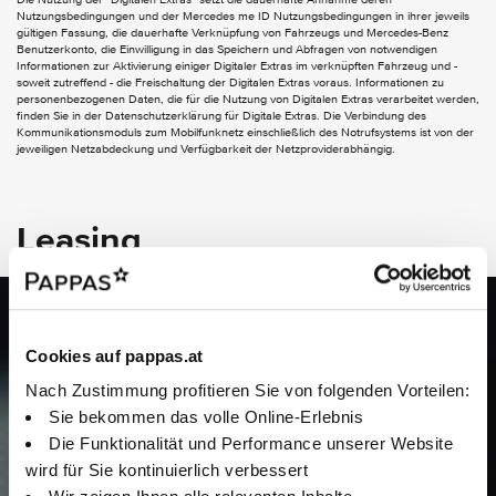
EXTERIEUR
Nutzungsbedingungen und der Mercedes me ID Nutzungsbedingungen in ihrer jeweils
gültigen Fassung, die dauerhafte Verknüpfung von Fahrzeugs und Mercedes-Benz
Benutzerkonto, die Einwilligung in das Speichern und Abfragen von notwendigen
Aussenspiegel elektrisch anklappbar
Informationen zur Aktivierung einiger Digitaler Extras im verknüpften Fahrzeug und -
Wegfall Typkennzeichen auf Gepäckraumklappe
soweit zutreffend - die Freischaltung der Digitalen Extras voraus. Informationen zu
EASY-PACK Heckklappe
personenbezogenen Daten, die für die Nutzung von Digitalen Extras verarbeitet werden,
finden Sie in der Datenschutzerklärung für Digitale Extras. Die Verbindung des
Kommunikationsmoduls zum Mobilfunknetz einschließlich des Notrufsystems ist von der
INTERIEUR
jeweiligen Netzabdeckung und Verfügbarkeit der Netzproviderabhängig.
Volldigitales Instrumenten-Display
4-Wege-Lordosenstütze
Ablagefach in Mittelkonsole mit Rollo
Leasing
CENTRAL MEDIA DISPLAY
Gepäcknetz an Fahrer- und Beifahrerlehne
Innenhimmel Stoff schwarz
Klimatisierungsautomatik THERMATIC
Jetzt Leasing berechnen
Kneebag
Komfortsitze
Cookies auf pappas.at
Ihr Leasing, Ihre Regeln: Gestalten Sie Ihr Angebot flexibel und
Lenkradschaltpaddles
Multifunktions-Sportlenkrad in Leder
Nach Zustimmung profitieren Sie von folgenden Vorteilen:
berechnen Sie es direkt online. Starten Sie jetzt!
Sitzlehnen im Fond klappbar
Sie bekommen das volle Online-Erlebnis
Sonnenblende mit beleuchtetem Make-up-Spiegel
Die Funktionalität und Performance unserer Website
Sitzheizung für Fahrer und Beifahrer
wird für Sie kontinuierlich verbessert