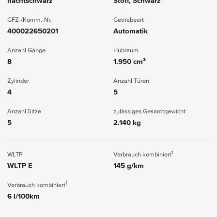
nachtschwarz
Stoff, Schwarz
GFZ-/Komm.-Nr.
Getriebeart
400022650201
Automatik
Anzahl Gänge
Hubraum
8
1.950 cm³
Zylinder
Anzahl Türen
4
5
Anzahl Sitze
zulässiges Gesamtgewicht
5
2.140 kg
1
WLTP
Verbrauch kombiniert
WLTP E
145 g/km
1
Verbrauch kombiniert
6 l/100km