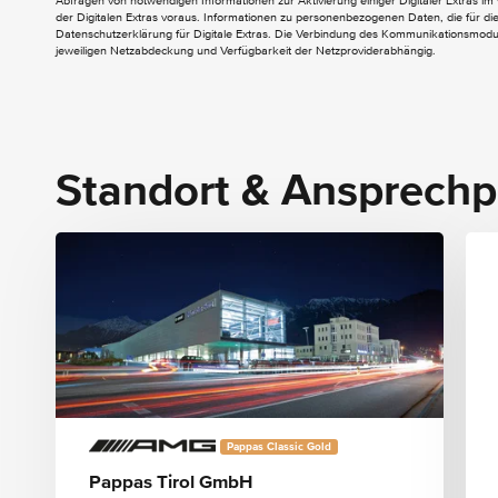
Abfragen von notwendigen Informationen zur Aktivierung einiger Digitaler Extras im 
der Digitalen Extras voraus. Informationen zu personenbezogenen Daten, die für die 
Anhängevorrichtung mit ESP
Datenschutzerklärung für Digitale Extras. Die Verbindung des Kommunikationsmoduls
jeweiligen Netzabdeckung und Verfügbarkeit der Netzproviderabhängig.
Anhängerstabilisierung
AMG Line Exterieur
Aussenspiegel elektrisch anklappbar
Dachreling schwarz
Kofferraumkomfort-Paket
Standort & Ansprechp
INTERIEUR
4-Wege-Lordosenstütze
AMG Fussmatten
AMG Line Interieur
Ambientebeleuchtung
Doppelcupholder
Fahrerdisplay
Innenhimmel Stoff schwarz
Innenspiegel automatisch abblendend
Instrumententafel und Bordkanten in
Pappas Classic Gold
Ledernachbildung ARTICO in Nappaoptik
Klimatisierungsautomatik THERMATIC
Pappas Tirol GmbH