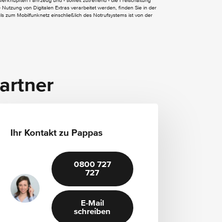
verknüpften Fahrzeug und - soweit zutreffend - die Freischaltung
Nutzung von Digitalen Extras verarbeitet werden, finden Sie in der
Kühlerverkleidung mit Mercedes-Benz
 zum Mobilfunknetz einschließlich des Notrufsystems ist von der
Pattern
Umfeldbeleuchtung mit Projektion des
Markenlogos
Wärmedämmend dunkel getöntes Glas
EASY-PACK Heckklappe
artner
Laderaumabdeckung inklusive EASY-PACK
Sicherheitsnetz
Linkslenkung
Ihr Kontakt zu Pappas
Mittelkonsole Metallstruktur
Multifunktions-Sportlenkrad in Leder
Nappa
0800 727
Sitzlehnen im Fond klappbar
727
Sportsitze
Zentraldisplay
E-Mail
Zierelemente Metallstruktur
schreiben
i-Size Kindersitzbefestigung