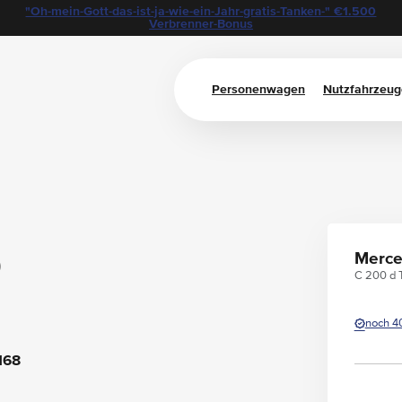
"Oh-mein-Gott-das-ist-ja-wie-ein-Jahr-gratis-Tanken-" €1.500
Verbrenner-Bonus
Personenwagen
Nutzfahrzeug
0
Merce
C 200 d T
noch 4
168