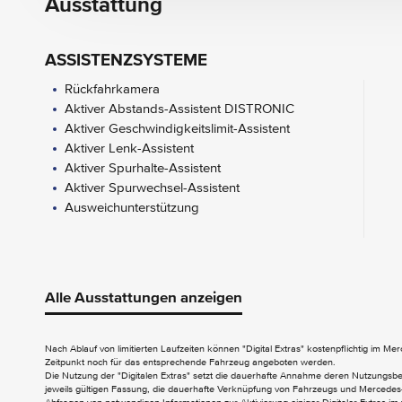
Ausstattung
ASSISTENZSYSTEME
Rückfahrkamera
Aktiver Abstands-Assistent DISTRONIC
Aktiver Geschwindigkeitslimit-Assistent
Aktiver Lenk-Assistent
Aktiver Spurhalte-Assistent
Aktiver Spurwechsel-Assistent
Ausweichunterstützung
AUDIO & KOMMUNIKATION
Apple CarPlay
Alle Ausstattungen anzeigen
Digitales Radio
Kommunikationsmodul (LTE) für die
Nach Ablauf von limitierten Laufzeiten können "Digital Extras" kostenpflichtig im M
Nutzung von Mercedes me connect
Zeitpunkt noch für das entsprechende Fahrzeug angeboten werden.
Die Nutzung der "Digitalen Extras" setzt die dauerhafte Annahme deren Nutzungs
jeweils gültigen Fassung, die dauerhafte Verknüpfung von Fahrzeugs und Mercedes-
EXTERIEUR