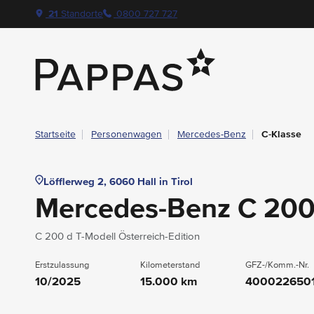
layout.table-of-content
Technische Daten
Fahrzeugausstattung
Standort & Ansprechpartner
Garantie
Ihre Vorteile auf einen Blick
Das könnte Sie auch interessieren
Angebote & Aktionen bei Pappas
Navigation überspringen
Zum Hauptcontent
Zur Hauptnavigation springen
21
Standorte
0800 727 727
Pappas
Startseite
Personenwagen
Mercedes-Benz
C-Klasse
Löfflerweg 2, 6060 Hall in Tirol
Mercedes-Benz C 20
C 200 d T-Modell Österreich-Edition
Erstzulassung
Kilometerstand
GFZ-/Komm.-Nr.
10/2025
15.000 km
400022650