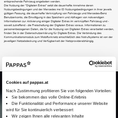
entsprechende Fahrzeug angeboten werden.
MBUX Multimediasystem
Die Nutzung der "Digitalen Extras" setzt die dauerhafte Annahme deren
Android Auto
Nutzungsbedingungen und der Mercedes me ID Nutzungsbedingungen in ihrer jeweils
gültigen Fassung, die dauerhafte Verknüpfung von Fahrzeugs und Mercedes-Benz
Benutzerkonto, die Einwilligung in das Speichern und Abfragen von notwendigen
EXTERIEUR
Informationen zur Aktivierung einiger Digitaler Extras im verknüpften Fahrzeug und -
soweit zutreffend - die Freischaltung der Digitalen Extras voraus. Informationen zu
AVANTGARDE Exterieur
personenbezogenen Daten, die für die Nutzung von Digitalen Extras verarbeitet werden,
Aussenspiegel elektrisch anklappbar
finden Sie in der Datenschutzerklärung für Digitale Extras. Die Verbindung des
Kommunikationsmoduls zum Mobilfunknetz einschließlich des Notrufsystems ist von der
Wegfall Typkennzeichen auf Kofferraumdeckel
jeweiligen Netzabdeckung und Verfügbarkeit der Netzproviderabhängig.
Wärmedämmend dunkel getöntes Glas
EASY-PACK Heckklappe
INTERIEUR
Leasing
AVANTGARDE Interieur
Ambientebeleuchtung
Doppelcupholder
Jetzt Leasing berechnen
Cookies auf pappas.at
Fahrerdisplay
Innenhimmel Stoff schwarz
Nach Zustimmung profitieren Sie von folgenden Vorteilen:
Ihr Leasing, Ihre Regeln: Gestalten Sie Ihr Angebot flexibel und
Klimatisierungsautomatik THERMATIC
Sie bekommen das volle Online-Erlebnis
Komfortsitze
berechnen Sie es direkt online. Starten Sie jetzt!
Mittelkonsole in Schwarz hochglänzend
Die Funktionalität und Performance unserer Website
Multifunktions-Sportlenkrad in Leder
wird für Sie kontinuierlich verbessert
Sitzlehnen im Fond klappbar
Wir zeigen Ihnen alle relevanten Inhalte
Zentraldisplay