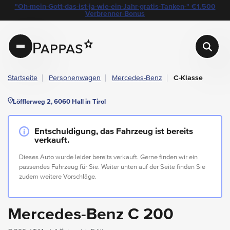
layout.table-of-content
Technische Daten
Fahrzeugausstattung
Leasing
Standort & Ansprechpartner
Garantie
Ihre Vorteile auf einen Blick
Das könnte Sie auch interessieren
Angebote & Aktionen bei Pappas
"Oh-mein-Gott-das-ist-ja-wie-ein-Jahr-gratis-Tanken-" €1.500
Navigation überspringen
Zum Hauptcontent
Zur Hauptnavigation springen
Verbrenner-Bonus
Pappas
Startseite
Personenwagen
Mercedes-Benz
C-Klasse
Löfflerweg 2, 6060 Hall in Tirol
Entschuldigung, das Fahrzeug ist bereits
verkauft.
Dieses Auto wurde leider bereits verkauft. Gerne finden wir ein
passendes Fahrzeug für Sie. Weiter unten auf der Seite finden Sie
zudem weitere Vorschläge.
Mercedes-Benz C 200