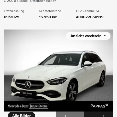
C 200 d T-Modell Österreich-Edition
Erstzulassung
Kilometerstand
GFZ-/Komm.-Nr.
09/2025
15.950 km
400022650199
Ansicht wechseln
icht
Alle Bilder