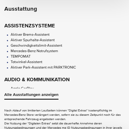
Ausstattung
ASSISTENZSYSTEME
Aktiver Brems-Assistent
Aktiver Spurhalte-Assistent
Geschwindigkeitslimit-Assistent
Mercedes-Benz Notrufsystem
TEMPOMAT
Totwinkel-Assistent
Aktiver Park-Assistent mit PARKTRONIC
AUDIO & KOMMUNIKATION
Apple CarPlay
Digitales Radio
Alle Ausstattungen anzeigen
MBUX Multimediasystem
Android Auto
Nach Ablauf von limitierten Laufzeiten können "Digital Extras" kostenpflichtig im
Mercedes-Benz Store verlängert werden, sofern sie zu diesem Zeitpunkt noch für das
EXTERIEUR
entsprechende Fahrzeug angeboten werden.
Die Nutzung der "Digitalen Extras" setzt die dauerhafte Annahme deren
Anhängevorrichtung mit ESP Anhängerstabilisierung
Nutzungsbedingungen und der Mercedes me ID Nutzungsbedingungen in ihrer jeweils