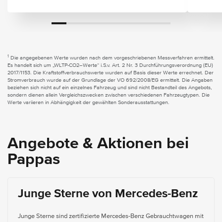
1
Die angegebenen Werte wurden nach dem vorgeschriebenen Messverfahren ermittelt.
Es handelt sich um „WLTP-CO2–Werte“ i.S.v. Art. 2 Nr. 3 Durchführungsverordnung (EU)
2017/1153. Die Kraftstoffverbrauchswerte wurden auf Basis dieser Werte errechnet. Der
Stromverbrauch wurde auf der Grundlage der VO 692/2008/EG ermittelt. Die Angaben
beziehen sich nicht auf ein einzelnes Fahrzeug und sind nicht Bestandteil des Angebots,
sondern dienen allein Vergleichszwecken zwischen verschiedenen Fahrzeugtypen. Die
Werte variieren in Abhängigkeit der gewählten Sonderausstattungen.
Angebote & Aktionen bei
Pappas
Junge Sterne von Mercedes-Benz
Junge Sterne sind zertifizierte Mercedes-Benz Gebrauchtwagen mit