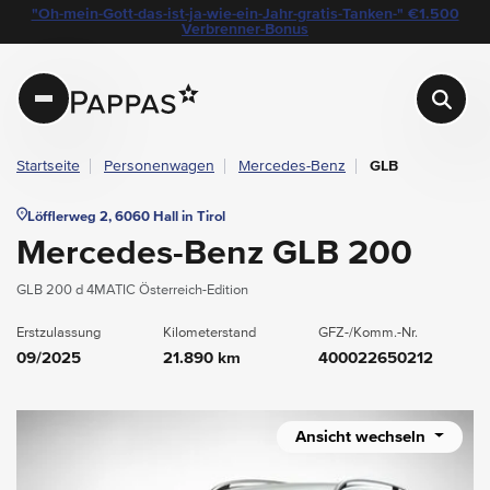
layout.table-of-content
Technische Daten
Fahrzeugausstattung
Standort & Ansprechpartner
Garantie
Ihre Vorteile auf einen Blick
Das könnte Sie auch interessieren
Angebote & Aktionen bei Pappas
"Oh-mein-Gott-das-ist-ja-wie-ein-Jahr-gratis-Tanken-" €1.500
Navigation überspringen
Zum Hauptcontent
Zur Hauptnavigation springen
Verbrenner-Bonus
Pappas
Startseite
Personenwagen
Mercedes-Benz
GLB
Löfflerweg 2, 6060 Hall in Tirol
Mercedes-Benz GLB 200
GLB 200 d 4MATIC Österreich-Edition
Erstzulassung
Kilometerstand
GFZ-/Komm.-Nr.
09/2025
21.890 km
400022650212
Ansicht wechseln