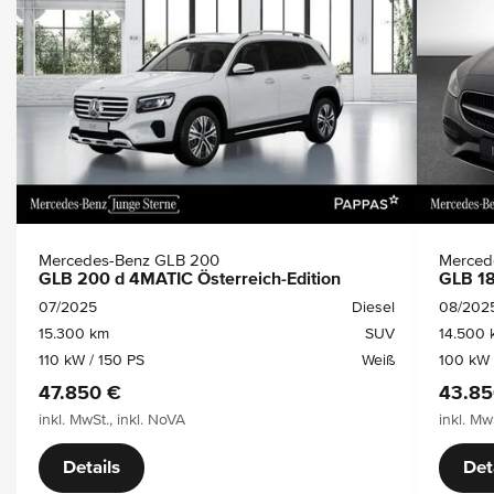
Mercedes-Benz GLB 200
Merced
GLB 200 d 4MATIC Österreich-Edition
GLB 18
07/2025
Diesel
08/202
15.300 km
SUV
14.500 
110 kW / 150 PS
Weiß
100 kW 
47.850 €
43.85
inkl. MwSt., inkl. NoVA
inkl. Mw
Details
Det