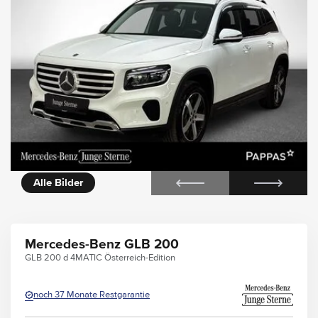
icht
Alle Bilder
Mercedes-Benz GLB 200
GLB 200 d 4MATIC Österreich-Edition
noch 37 Monate Restgarantie