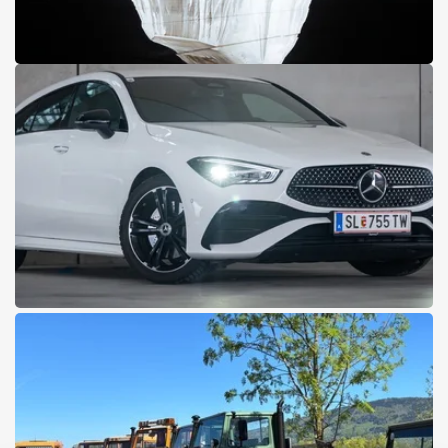
30.04.2026
Das smart #2 Concept Car
Wir enthüllen das smart #2 Concept Car.
Mehr lesen
30.04.2026
Pappas Fahrzeugvermietung
Mieten Sie Ihr Fahrzeug bei Pappas Salzburg! Egal ob Campervan
für den Abenteuerurlaub, Oldtimer für Ihre Hochzeit oder einen
Mercedes-Benz Pkw als Überbrückungs-Mobilität für
Mehr lesen