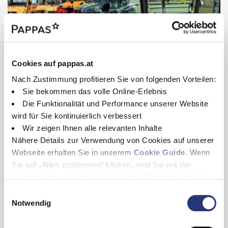
Dienstwagennutzer.
Cookies auf pappas.at
28.04.2026
Nach Zustimmung profitieren Sie von folgenden Vorteilen:
Unimog & MB trac Treffen vor
Sie bekommen das volle Online-Erlebnis
der Drachenwand
Die Funktionalität und Performance unserer Website
Technik, Tradition und echte Leidenschaft
wird für Sie kontinuierlich verbessert
Wir zeigen Ihnen alle relevanten Inhalte
Zum Nachbericht
Nähere Details zur Verwendung von Cookies auf unserer
Webseite erhalten Sie in unserem
Cookie Guide
. Wenn
Sie auf „Allen zustimmen“ klicken, sind Sie mit der
Verwendung von allen Cookies (inkl. Drittanbietern) auf
dieser Webseite einverstanden und helfen uns dabei
E
27.04.2026
diese Webseite auch in Zukunft zu verbessern und
Notwendig
Kia PV5 ist „Fleet Car of the
i
nutzerfreundlich zu gestalten.
n
Year 2026“
Wenn Sie nur einzelne Cookies erlauben wollen, können