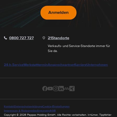
Anmelden
0800 727 727
21
Standorte
Verkaufs- und Service-Standorte immer für
Sie da.
24-h-Service
Werkstatttermin
Ansprechpartner
Karriere
Unternehmen
Kontakt
Datenschutzerklärung
Cookie-Einstellungen
Impressum & Nutzungsbedingungen
AGB
Copyright © 2026 Pappas Holding GmbH. Alle Rechte vorbehalten. Irrtümer, Tippfehler