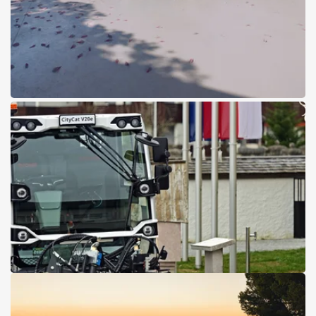
21.04.2026
Aktion
Ab sofort erhältlich: der neue
Mercedes-Benz VLE
Pappas feiert den Verkaufsstart des neuen VLE mit attraktiven
Frühjahrs-Angeboten
Jetzt Van-Angebote sichern
20.04.2026
Pappas liefert erste