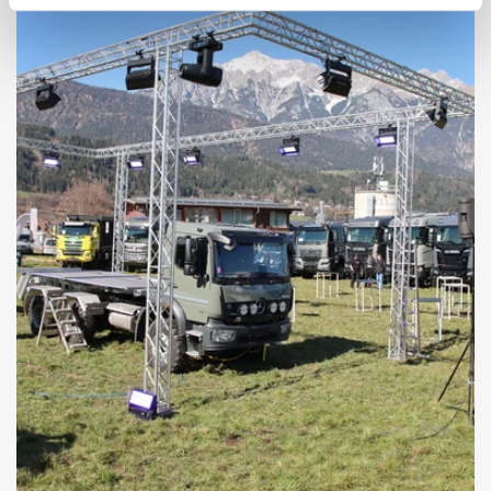
Jeep® erhält den Car Design
Award 2026
Jeep® wird mit dem „Car Design Award 2026“ für seine
konsequente und innovative Marken-Designsprache ausgezeichnet.
Mehr dazu im Artikel.
Jetzt mehr erfahren