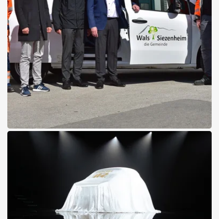
04.05.2026
Ein Mercedes-Benz eCitan für
Wals-Siezenheim
Die Gemeinde Wals-Siezenheim startet elektrisch in die Zukunft
Details zum Gemeindefahrzeug