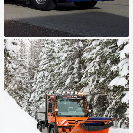
20.11.2025
dkw Solarstrom reinigt PV-
Anlagen auf neuem Level
Mit Mercedes-Benz Actros zu mehr Effizienz
Details zum Projekt