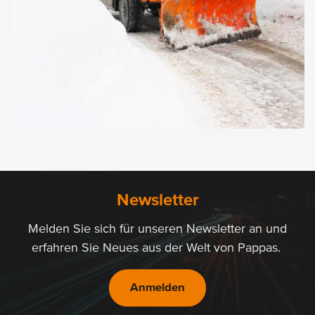
02.03.2026
RW Bau bewegt mit einem
brandneuen Unimog U430
Newsletter
das Paznauntal
Melden Sie sich für unseren Newsletter an und
Mit dem Kauf eines Unimog U430 hat RW Bau gezielt in
Leistungsfähigkeit investiert.
erfahren Sie Neues aus der Welt von Pappas.
Zum Unimog-Artikel
Anmelden