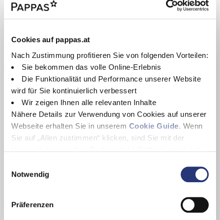
Pappas ist für Sie da
Cookies auf pappas.at
Nach Zustimmung profitieren Sie von folgenden Vorteilen:
Sie bekommen das volle Online-Erlebnis
Die Funktionalität und Performance unserer Website
wird für Sie kontinuierlich verbessert
Wir zeigen Ihnen alle relevanten Inhalte
Nähere Details zur Verwendung von Cookies auf unserer
Webseite erhalten Sie in unserem
Cookie Guide
. Wenn
Sie auf „Allen zustimmen“ klicken, sind Sie mit der
Verwendung von allen Cookies (inkl. Drittanbietern) auf
Pappas Ansprechpartner
dieser Webseite einverstanden und helfen uns dabei
E
Unser Team ist jederzeit gerne für Sie und Ihre Anliegen
diese Webseite auch in Zukunft zu verbessern und
Notwendig
i
da!
nutzerfreundlich zu gestalten.
n
Wenn Sie nur einzelne Cookies erlauben wollen, können
w
Richtigen Ansprechpartner finden
Präferenzen
Sie diese unter "Auswahl erlauben" wählen. Mit Klicken
i