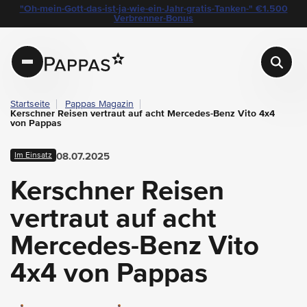
layout.table-of-content
Zuverlässigkeit, Sicherheit und Allradkompetenz für den täglichen Schülertranspo
Kraftvoll durch das Mostviertel: Allrad für alle Fälle
Sicherheit, die mitdenkt
Mobilität mit Handschlagqualität: Pappas Amstetten
Pappas ist für Sie da
Unsere Empfehlungen
"Oh-mein-Gott-das-ist-ja-wie-ein-Jahr-gratis-Tanken-" €1.500
Navigation überspringen
Zum Hauptcontent
Zur Hauptnavigation springen
Verbrenner-Bonus
Pappas
Startseite
Pappas Magazin
Kerschner Reisen vertraut auf acht Mercedes-Benz Vito 4x4
von Pappas
Im Einsatz
08.07.2025
Kerschner Reisen
vertraut auf acht
Mercedes-Benz Vito
4x4 von Pappas