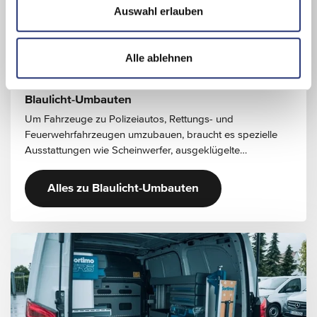
a
Auswahl erlauben
h
l
Alle ablehnen
Blaulicht-Umbauten
Um Fahrzeuge zu Polizeiautos, Rettungs- und
Feuerwehrfahrzeugen umzubauen, braucht es spezielle
Ausstattungen wie Scheinwerfer, ausgeklügelte
Lichttechniken sowie Tonfolgeanlagen. Pappas ist auf
dieses Gebiet spezialisiert und führt solche
Alles zu Blaulicht-Umbauten
Umbauprojekte gemäß Ihren individuellen Anforderungen
durch.