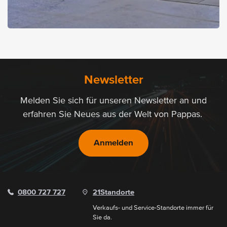
15.10.2025
Event
Pappas am Caravan Salon
Austria 2025 in Wels
Newsletter
Saisonstart 2026: In Wels startet das neue Camper-Jahr traditionell
Melden Sie sich für unseren Newsletter an und
bereits im Oktober und Pappas ist dabei!
erfahren Sie Neues aus der Welt von Pappas.
Mehr lesen
Anmelden
0800 727 727
21
Standorte
Verkaufs- und Service-Standorte immer für
Sie da.