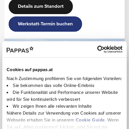
Details zum Standort
Werkstatt-Termin buchen
Cookies auf pappas.at
Nach Zustimmung profitieren Sie von folgenden Vorteilen:
Sie bekommen das volle Online-Erlebnis
Die Funktionalität und Performance unserer Website
wird für Sie kontinuierlich verbessert
Wir zeigen Ihnen alle relevanten Inhalte
Pappas Automobilvertriebs GmbH
Nähere Details zur Verwendung von Cookies auf unserer
Heidestraße 21
Webseite erhalten Sie in unserem
Cookie Guide
. Wenn
4623 Gunskirchen
Sie auf „Allen zustimmen“ klicken, sind Sie mit der