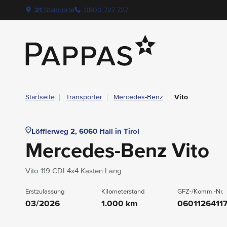
layout.table-of-content
Technische Daten
Fahrzeugausstattung
Standort & Ansprechpartner
Das könnte Sie auch interessieren
Navigation überspringen
Zum Hauptcontent
Zur Hauptnavigation springen
21
Standorte
0800 727 727
Pappas
Startseite
Transporter
Mercedes-Benz
Vito
Löfflerweg 2, 6060 Hall in Tirol
Mercedes-Benz Vito
Vito 119 CDI 4x4 Kasten Lang
Erstzulassung
Kilometerstand
GFZ-/Komm.-Nr.
03/2026
1.000 km
0601126411