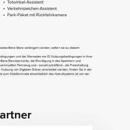
Totwinkel-Assistent
Verkehrszeichen-Assistent
Park-Paket mit Rückfahrkamera
Digitales Extra: Vorrüstung für Navigation
ercedes-Benz Store verlängert werden, sofern sie zu diesem
bedingungen und der Mercedes me ID Nutzungsbedingungen in ihrer
Kommunikationsmodul (LTE) für digitale
Benz Benutzerkonto, die Einwilligung in das Speichern und
verknüpften Fahrzeug und - soweit zutreffend - die Freischaltung
Dienste
Nutzung von Digitalen Extras verarbeitet werden, finden Sie in der
MBUX Multimediasystem
 zum Mobilfunknetz einschließlich des Notrufsystems ist von der
Schiebetür links
Stossfänger und Anbauteile in Wagenfarbe
lackiert
artner
Wärmedämmendes Glas rundum