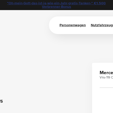
"Oh-mein-Gott-das-ist-ja-wie-ein-Jahr-gratis-Tanken-" €1.500
Verbrenner-Bonus
Personenwagen
Nutzfahrzeug
Merce
Vito 119 
75