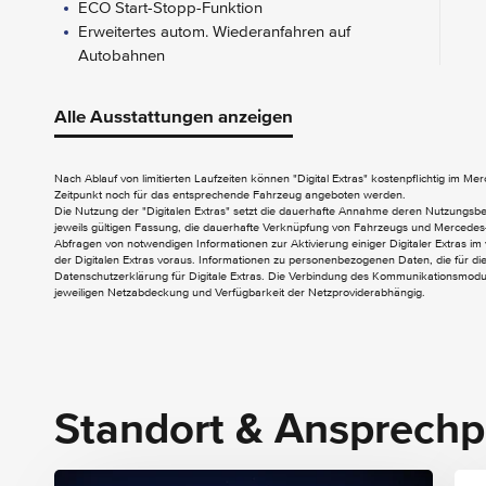
ECO Start-Stopp-Funktion
Erweitertes autom. Wiederanfahren auf
Autobahnen
FUNCTIONS ON DEMAND
Alle Ausstattungen anzeigen
Digitales Extra: Remote Services Plus
Nach Ablauf von limitierten Laufzeiten können "Digital Extras" kostenpflichtig im M
AUDIO & KOMMUNIKATION
Zeitpunkt noch für das entsprechende Fahrzeug angeboten werden.
Die Nutzung der "Digitalen Extras" setzt die dauerhafte Annahme deren Nutzungs
Digitales Radio (DAB)
jeweils gültigen Fassung, die dauerhafte Verknüpfung von Fahrzeugs und Mercedes-
Abfragen von notwendigen Informationen zur Aktivierung einiger Digitaler Extras im 
Kombiinstrument mit Farbdisplay
der Digitalen Extras voraus. Informationen zu personenbezogenen Daten, die für die 
Datenschutzerklärung für Digitale Extras. Die Verbindung des Kommunikationsmoduls
jeweiligen Netzabdeckung und Verfügbarkeit der Netzproviderabhängig.
EXTERIEUR
Aussenspiegel elektrisch heranklappbar
Heckklappe
Innenverkleidung Laderaum bis Dachhöhe
Standort & Ansprechp
(Holz)
Kühlergrill verchromt