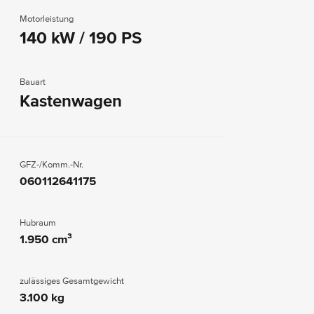
Motorleistung
140 kW / 190 PS
Bauart
Kastenwagen
GFZ-/Komm.-Nr.
060112641175
Hubraum
1.950 cm³
zulässiges Gesamtgewicht
3.100 kg