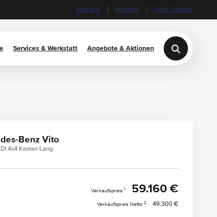
Karriere
Magazin
Über Pappas
e
Services & Werkstatt
Angebote & Aktionen
des-Benz Vito
CDI 4x4 Kasten Lang
59.160 €
1
Verkaufspreis
2
49.300 €
Verkaufspreis Netto