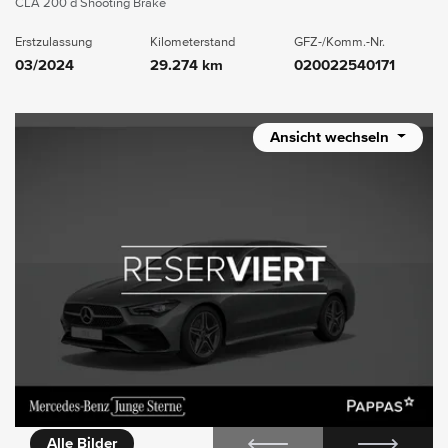
CLA 200 d Shooting Brake
Erstzulassung
Kilometerstand
GFZ-/Komm.-Nr.
03/2024
29.274 km
020022540171
Ansicht wechseln
icht
Alle Bilder