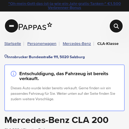
layout.table-of-content
Technische Daten
Fahrzeugausstattung
Leasing
Standort & Ansprechpartner
Garantie
Ihre Vorteile auf einen Blick
Das könnte Sie auch interessieren
Angebote & Aktionen bei Pappas
"Oh-mein-Gott-das-ist-ja-wie-ein-Jahr-gratis-Tanken-" €1.500
Navigation überspringen
Zum Hauptcontent
Zur Hauptnavigation springen
Verbrenner-Bonus
Pappas
Startseite
Personenwagen
Mercedes-Benz
CLA-Klasse
Innsbrucker Bundesstraße 111, 5020 Salzburg
Entschuldigung, das Fahrzeug ist bereits
verkauft.
Dieses Auto wurde leider bereits verkauft. Gerne finden wir ein
passendes Fahrzeug für Sie. Weiter unten auf der Seite finden Sie
zudem weitere Vorschläge.
Mercedes-Benz CLA 200