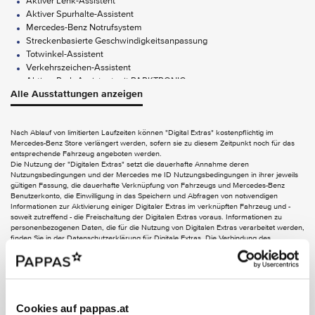
Aktiver Lenk-Assistent
Aktiver Spurhalte-Assistent
Mercedes-Benz Notrufsystem
Streckenbasierte Geschwindigkeitsanpassung
Totwinkel-Assistent
Verkehrszeichen-Assistent
Aktiver Park-Assistent mit PARKTRONIC
Alle Ausstattungen anzeigen
Park-Paket mit Rückfahrkamera
AUDIO & KOMMUNIKATION
Nach Ablauf von limitierten Laufzeiten können "Digital Extras" kostenpflichtig im
Mercedes-Benz Store verlängert werden, sofern sie zu diesem Zeitpunkt noch für das
Festplatten-Navigation
entsprechende Fahrzeug angeboten werden.
Digitales Radio
Die Nutzung der "Digitalen Extras" setzt die dauerhafte Annahme deren
Erweiterte Funktionen MBUX
Nutzungsbedingungen und der Mercedes me ID Nutzungsbedingungen in ihrer jeweils
gültigen Fassung, die dauerhafte Verknüpfung von Fahrzeugs und Mercedes-Benz
MBUX Navigation Premium
Benutzerkonto, die Einwilligung in das Speichern und Abfragen von notwendigen
Informationen zur Aktivierung einiger Digitaler Extras im verknüpften Fahrzeug und -
EXTERIEUR
soweit zutreffend - die Freischaltung der Digitalen Extras voraus. Informationen zu
personenbezogenen Daten, die für die Nutzung von Digitalen Extras verarbeitet werden,
Aussenspiegel elektrisch anklappbar
finden Sie in der Datenschutzerklärung für Digitale Extras. Die Verbindung des
Kommunikationsmoduls zum Mobilfunknetz einschließlich des Notrufsystems ist von der
EASY-PACK Heckklappe
jeweiligen Netzabdeckung und Verfügbarkeit der Netzproviderabhängig.
INTERIEUR
Volldigitales Instrumenten-Display
Cookies auf pappas.at