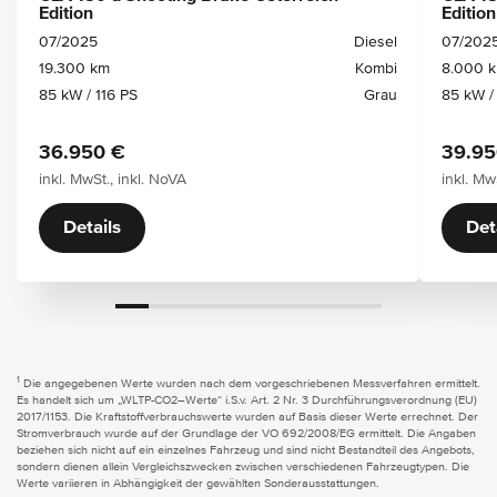
Edition
Edition
07/2025
Diesel
07/202
19.300 km
Kombi
8.000 
85 kW / 116 PS
Grau
85 kW /
36.950 €
39.95
inkl. MwSt., inkl. NoVA
inkl. Mw
Details
Det
1
Die angegebenen Werte wurden nach dem vorgeschriebenen Messverfahren ermittelt.
Es handelt sich um „WLTP-CO2–Werte“ i.S.v. Art. 2 Nr. 3 Durchführungsverordnung (EU)
2017/1153. Die Kraftstoffverbrauchswerte wurden auf Basis dieser Werte errechnet. Der
Stromverbrauch wurde auf der Grundlage der VO 692/2008/EG ermittelt. Die Angaben
beziehen sich nicht auf ein einzelnes Fahrzeug und sind nicht Bestandteil des Angebots,
sondern dienen allein Vergleichszwecken zwischen verschiedenen Fahrzeugtypen. Die
Werte variieren in Abhängigkeit der gewählten Sonderausstattungen.