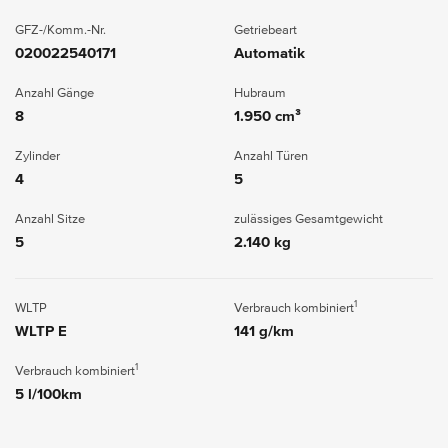
GFZ-/Komm.-Nr.
Getriebeart
020022540171
Automatik
Anzahl Gänge
Hubraum
8
1.950 cm³
Zylinder
Anzahl Türen
4
5
Anzahl Sitze
zulässiges Gesamtgewicht
5
2.140 kg
1
WLTP
Verbrauch kombiniert
WLTP E
141 g/km
1
Verbrauch kombiniert
5 l/100km