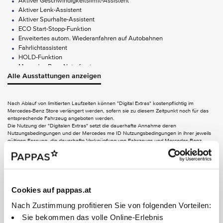
Aktiver Geschwindigkeitslimit-Assistent
Aktiver Lenk-Assistent
Aktiver Spurhalte-Assistent
ECO Start-Stopp-Funktion
Erweitertes autom. Wiederanfahren auf Autobahnen
Fahrlichtassistent
HOLD-Funktion
Mercedes-Benz Notrufsystem
Alle Ausstattungen anzeigen
Pannenmanagement
Streckenbasierte Geschwindigkeitsanpassung
Totwinkel-Assistent
Nach Ablauf von limitierten Laufzeiten können "Digital Extras" kostenpflichtig im
Verkehrszeichen-Assistent
Mercedes-Benz Store verlängert werden, sofern sie zu diesem Zeitpunkt noch für das
entsprechende Fahrzeug angeboten werden.
FUNCTIONS ON DEMAND
Die Nutzung der "Digitalen Extras" setzt die dauerhafte Annahme deren
Nutzungsbedingungen und der Mercedes me ID Nutzungsbedingungen in ihrer jeweils
gültigen Fassung, die dauerhafte Verknüpfung von Fahrzeugs und Mercedes-Benz
Digitales Extra: Live Traffic Information
Benutzerkonto, die Einwilligung in das Speichern und Abfragen von notwendigen
Digitales Extra: Remote Services Plus
Informationen zur Aktivierung einiger Digitaler Extras im verknüpften Fahrzeug und -
soweit zutreffend - die Freischaltung der Digitalen Extras voraus. Informationen zu
AUDIO & KOMMUNIKATION
personenbezogenen Daten, die für die Nutzung von Digitalen Extras verarbeitet werden,
finden Sie in der Datenschutzerklärung für Digitale Extras. Die Verbindung des
Kommunikationsmoduls zum Mobilfunknetz einschließlich des Notrufsystems ist von der
Burmester Surround-Soundsystem
Cookies auf pappas.at
jeweiligen Netzabdeckung und Verfügbarkeit der Netzproviderabhängig.
Digitales Radio (DAB)
Nach Zustimmung profitieren Sie von folgenden Vorteilen:
Kommunikationsmodul (LTE) für digitale Dienste
MBUX Augmented Reality für Navigation
Sie bekommen das volle Online-Erlebnis