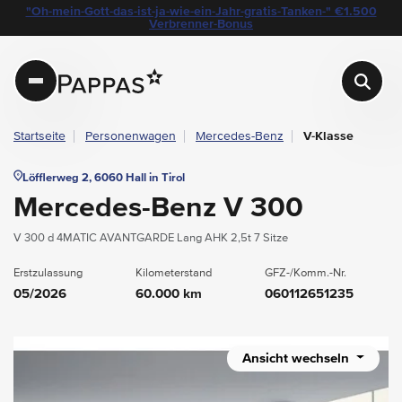
layout.table-of-content
Technische Daten
Fahrzeugausstattung
Leasing
Beispielangebot
Standort & Ansprechpartner
Das könnte Sie auch interessieren
Angebote & Aktionen bei Pappas
"Oh-mein-Gott-das-ist-ja-wie-ein-Jahr-gratis-Tanken-" €1.500
Navigation überspringen
Zum Hauptcontent
Zur Hauptnavigation springen
Verbrenner-Bonus
Pappas
Startseite
Personenwagen
Mercedes-Benz
V-Klasse
Löfflerweg 2, 6060 Hall in Tirol
Mercedes-Benz V 300
V 300 d 4MATIC AVANTGARDE Lang AHK 2,5t 7 Sitze
Erstzulassung
Kilometerstand
GFZ-/Komm.-Nr.
05/2026
60.000 km
060112651235
Ansicht wechseln