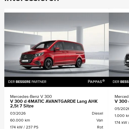
Mercedes-Benz V 300
Merced
V 300 d 4MATIC AVANTGARDE Lang AHK
V 300
2,5t 7 Sitze
05/202
03/2026
Diesel
1.000 k
60.000 km
Van
174 kW 
174 kW / 237 PS
Rot