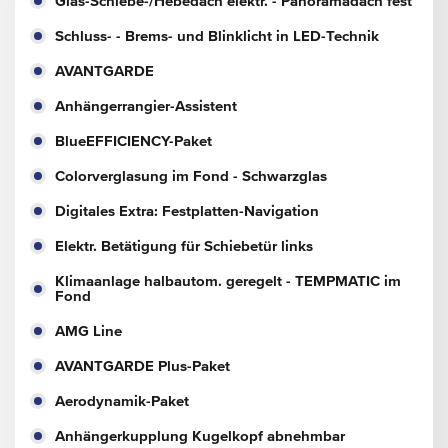
Glas-Schiebe-/Hebedach elektr. - Panoramadach fest
Schluss- - Brems- und Blinklicht in LED-Technik
AVANTGARDE
Anhängerrangier-Assistent
BlueEFFICIENCY-Paket
Colorverglasung im Fond - Schwarzglas
Digitales Extra: Festplatten-Navigation
Elektr. Betätigung für Schiebetür links
Klimaanlage halbautom. geregelt - TEMPMATIC im
Fond
AMG Line
AVANTGARDE Plus-Paket
Aerodynamik-Paket
Anhängerkupplung Kugelkopf abnehmbar