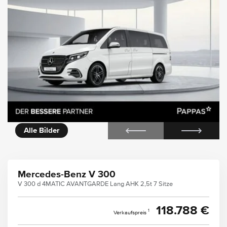
icht
Alle Bilder
Mercedes-Benz V 300
V 300 d 4MATIC AVANTGARDE Lang AHK 2,5t 7 Sitze
118.788 €
1
Verkaufspreis