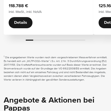
118.788 €
125.1
inkl. MwSt., inkl. NoVA
inkl. Mw
Details
Det
1
Die angegebenen Werte wurden nach dem vorgeschriebenen Messverfahren ermittelt.
Es handelt sich um „WLTP-CO2–Werte“ i.S.v. Art. 2 Nr. 3 Durchführungsverordnung (EU)
2017/1153. Die Kraftstoffverbrauchswerte wurden auf Basis dieser Werte errechnet. Der
Stromverbrauch wurde auf der Grundlage der VO 692/2008/EG ermittelt. Die Angaben
beziehen sich nicht auf ein einzelnes Fahrzeug und sind nicht Bestandteil des Angebots,
sondern dienen allein Vergleichszwecken zwischen verschiedenen Fahrzeugtypen. Die
Werte variieren in Abhängigkeit der gewählten Sonderausstattungen.
Angebote & Aktionen bei
Pappas