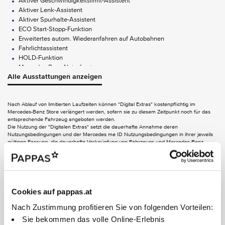
Aktiver Geschwindigkeitslimit-Assistent
Aktiver Lenk-Assistent
Aktiver Spurhalte-Assistent
ECO Start-Stopp-Funktion
Erweitertes autom. Wiederanfahren auf Autobahnen
Fahrlichtassistent
HOLD-Funktion
Mercedes-Benz Notrufsystem
Alle Ausstattungen anzeigen
Pannenmanagement
Streckenbasierte Geschwindigkeitsanpassung
Totwinkel-Assistent
Nach Ablauf von limitierten Laufzeiten können "Digital Extras" kostenpflichtig im
Verkehrszeichen-Assistent
Mercedes-Benz Store verlängert werden, sofern sie zu diesem Zeitpunkt noch für das
entsprechende Fahrzeug angeboten werden.
FUNCTIONS ON DEMAND
Die Nutzung der "Digitalen Extras" setzt die dauerhafte Annahme deren
Nutzungsbedingungen und der Mercedes me ID Nutzungsbedingungen in ihrer jeweils
gültigen Fassung, die dauerhafte Verknüpfung von Fahrzeugs und Mercedes-Benz
Digitales Extra: Live Traffic Information
Benutzerkonto, die Einwilligung in das Speichern und Abfragen von notwendigen
Digitales Extra: Remote Services Plus
Informationen zur Aktivierung einiger Digitaler Extras im verknüpften Fahrzeug und -
soweit zutreffend - die Freischaltung der Digitalen Extras voraus. Informationen zu
AUDIO & KOMMUNIKATION
personenbezogenen Daten, die für die Nutzung von Digitalen Extras verarbeitet werden,
finden Sie in der Datenschutzerklärung für Digitale Extras. Die Verbindung des
Kommunikationsmoduls zum Mobilfunknetz einschließlich des Notrufsystems ist von der
Burmester Surround-Soundsystem
Cookies auf pappas.at
jeweiligen Netzabdeckung und Verfügbarkeit der Netzproviderabhängig.
Digitales Radio (DAB)
Nach Zustimmung profitieren Sie von folgenden Vorteilen:
Kommunikationsmodul (LTE) für digitale Dienste
MBUX Augmented Reality für Navigation
Sie bekommen das volle Online-Erlebnis