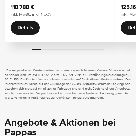
118.788 €
125.1
inkl. MwSt., inkl. NoVA
inkl. Mw
Details
Det
1
Die angegebenen Werte wurden nach dem vorgeschriebenen Messverfahren ermittelt.
Es handelt sich um „WLTP-CO2–Werte“ i.S.v. Art. 2 Nr. 3 Durchführungsverordnung (EU)
2017/1153. Die Kraftstoffverbrauchswerte wurden auf Basis dieser Werte errechnet. Der
Stromverbrauch wurde auf der Grundlage der VO 692/2008/EG ermittelt. Die Angaben
beziehen sich nicht auf ein einzelnes Fahrzeug und sind nicht Bestandteil des Angebots,
sondern dienen allein Vergleichszwecken zwischen verschiedenen Fahrzeugtypen. Die
Werte variieren in Abhängigkeit der gewählten Sonderausstattungen.
Angebote & Aktionen bei
Pappas