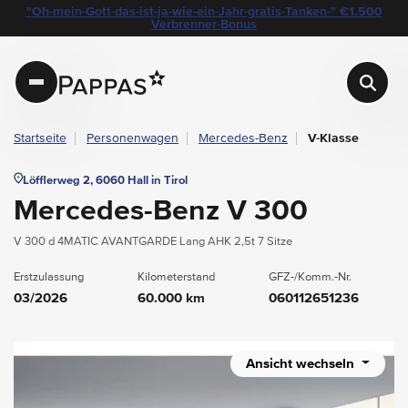
layout.table-of-content
Technische Daten
Fahrzeugausstattung
Leasing
Beispielangebot
Standort & Ansprechpartner
Das könnte Sie auch interessieren
Angebote & Aktionen bei Pappas
"Oh-mein-Gott-das-ist-ja-wie-ein-Jahr-gratis-Tanken-" €1.500
Navigation überspringen
Zum Hauptcontent
Zur Hauptnavigation springen
Verbrenner-Bonus
Pappas
Startseite
Personenwagen
Mercedes-Benz
V-Klasse
Löfflerweg 2, 6060 Hall in Tirol
Mercedes-Benz V 300
V 300 d 4MATIC AVANTGARDE Lang AHK 2,5t 7 Sitze
Erstzulassung
Kilometerstand
GFZ-/Komm.-Nr.
03/2026
60.000 km
060112651236
Ansicht wechseln