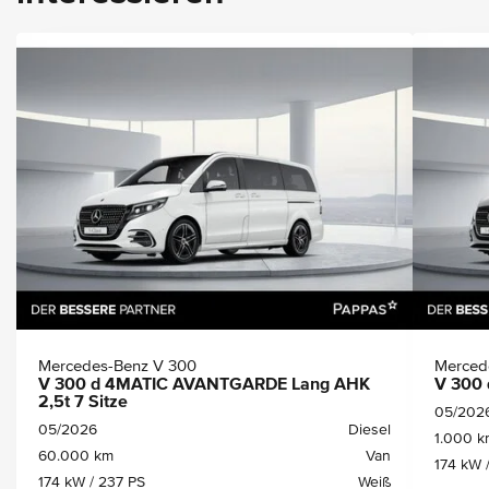
Mercedes-Benz V 300
Merced
V 300 d 4MATIC AVANTGARDE Lang AHK
V 300
2,5t 7 Sitze
05/202
05/2026
Diesel
1.000 k
60.000 km
Van
174 kW 
174 kW / 237 PS
Weiß