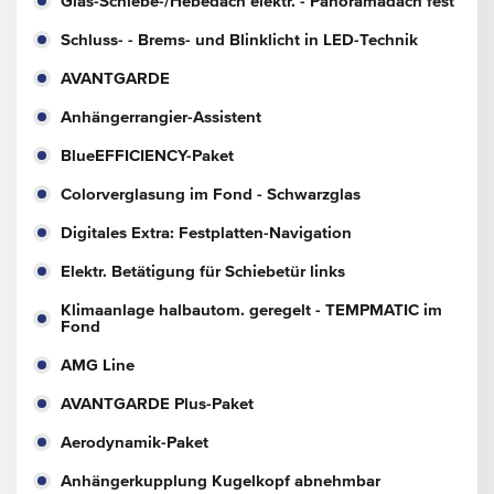
Glas-Schiebe-/Hebedach elektr. - Panoramadach fest
Schluss- - Brems- und Blinklicht in LED-Technik
AVANTGARDE
Anhängerrangier-Assistent
BlueEFFICIENCY-Paket
Colorverglasung im Fond - Schwarzglas
Digitales Extra: Festplatten-Navigation
Elektr. Betätigung für Schiebetür links
Klimaanlage halbautom. geregelt - TEMPMATIC im
Fond
AMG Line
AVANTGARDE Plus-Paket
Aerodynamik-Paket
Anhängerkupplung Kugelkopf abnehmbar