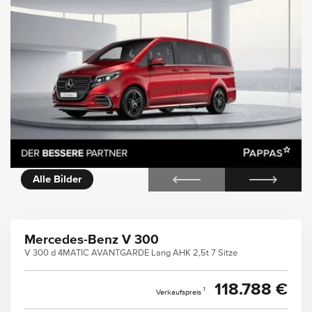
icht
Alle Bilder
Mercedes-Benz V 300
V 300 d 4MATIC AVANTGARDE Lang AHK 2,5t 7 Sitze
118.788 €
1
Verkaufspreis